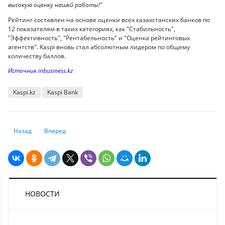
высокую оценку нашей работы!"
Рейтинг составлен на основе оценки всех казахстанских банков по
12 показателям в таких категориях, как "Стабильность",
"Эффективность", "Рентабельность" и "Оценка рейтинговых
агентств". Kaspi вновь стал абсолютным лидером по общему
количеству баллов.
Источник inbusiness.kz
Kaspi.kz
Kaspi Bank
Предыдущий: Иностранным туристам разрешили оформлять карты «Ми
Следующий: Какой банк сократит больше половины персон
Назад
Вперед
НОВОСТИ