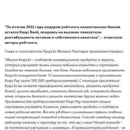
"По итогам 2022 года лидером рейтинга казахстанских банков
остался Kaspi Bank, опираясь на высокие показатели
рентабельности активов и собственного капитала", – отметили
авторы рейтинга.
Глава и сооснователь Kaspi.kz Михаил Ломтадзе прокомментировал:
"Миссия Kaspi.kz – создавать инновационные продукты и сервисы,
которые улучшают жизнь нашим любимым клиентам и партнерам.
Сегодня мы намного больше, чем банк. Нашим мобильным приложением
Kaspi.kz пользуется более 12 миллионов казахстанцев, а приложением
Kaspi Pay около 500 000 предпринимателей. С помощью приложения
Kaspi.kz вы можете переоформить автомобиль, заказать продукты
домой, купить авиабилет, оплатить детский сад, отправить деньги
маме, открыть депозит и решить множество других важных задач.
Приложение для предпринимателей Kaspi Pay помогает нашим
партнерам управлять бизнесом, увеличивать продажи и создавать
новые рабочие места. Все эти удобные и уникальные сервисы созданы
нашей потрясающей командой в Казахстане. Спасибо каждому нашему
любимому клиенту и партнеру за то, что вы с нами! Нашей команде –
за постоянные улучшения и инновации. И организаторам рейтинга – за