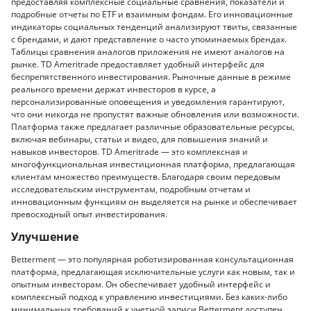
предоставляя комплексные социальные сравнения, показатели и
подробные отчеты по ETF и взаимным фондам. Его инновационные
индикаторы социальных тенденций анализируют твиты, связанные
с брендами, и дают представление о часто упоминаемых брендах.
Таблицы сравнения аналогов приложения не имеют аналогов на
рынке. TD Ameritrade предоставляет удобный интерфейс для
беспрепятственного инвестирования. Рыночные данные в режиме
реального времени держат инвесторов в курсе, а
персонализированные оповещения и уведомления гарантируют,
что они никогда не пропустят важные обновления или возможности.
Платформа также предлагает различные образовательные ресурсы,
включая вебинары, статьи и видео, для повышения знаний и
навыков инвесторов. TD Ameritrade — это комплексная и
многофункциональная инвестиционная платформа, предлагающая
клиентам множество преимуществ. Благодаря своим передовым
исследовательским инструментам, подробным отчетам и
инновационным функциям он выделяется на рынке и обеспечивает
превосходный опыт инвестирования.
Улучшение
Betterment — это популярная роботизированная консультационная
платформа, предлагающая исключительные услуги как новым, так и
опытным инвесторам. Он обеспечивает удобный интерфейс и
комплексный подход к управлению инвестициями. Без каких-либо
минимальных требований к учетной записи Betterment доступен