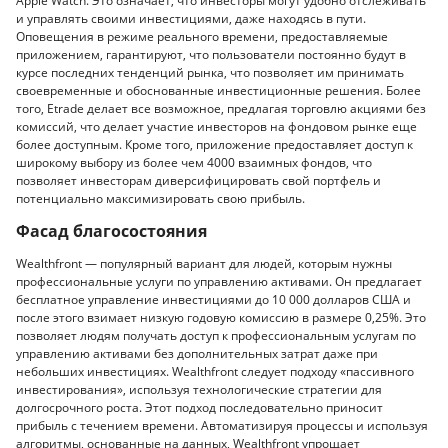
Apple Watch. Это означает, что инвесторы могут удобно отслеживать
и управлять своими инвестициями, даже находясь в пути.
Оповещения в режиме реального времени, предоставляемые
приложением, гарантируют, что пользователи постоянно будут в
курсе последних тенденций рынка, что позволяет им принимать
своевременные и обоснованные инвестиционные решения. Более
того, Etrade делает все возможное, предлагая торговлю акциями без
комиссий, что делает участие инвесторов на фондовом рынке еще
более доступным. Кроме того, приложение предоставляет доступ к
широкому выбору из более чем 4000 взаимных фондов, что
позволяет инвесторам диверсифицировать свой портфель и
потенциально максимизировать свою прибыль.
Фасад благосостояния
Wealthfront — популярный вариант для людей, которым нужны
профессиональные услуги по управлению активами. Он предлагает
бесплатное управление инвестициями до 10 000 долларов США и
после этого взимает низкую годовую комиссию в размере 0,25%. Это
позволяет людям получать доступ к профессиональным услугам по
управлению активами без дополнительных затрат даже при
небольших инвестициях. Wealthfront следует подходу «пассивного
инвестирования», используя технологические стратегии для
долгосрочного роста. Этот подход последовательно приносит
прибыль с течением времени. Автоматизируя процессы и используя
алгоритмы, основанные на данных, Wealthfront упрощает