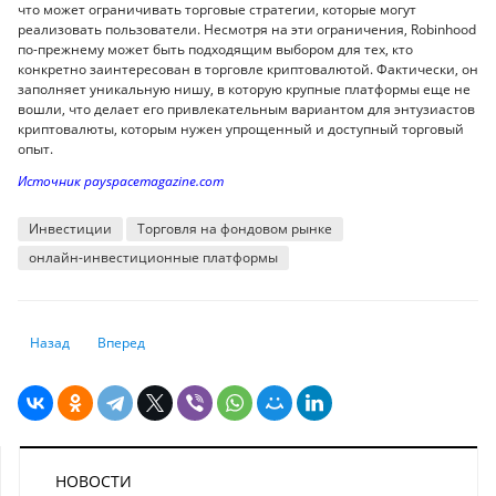
что может ограничивать торговые стратегии, которые могут
реализовать пользователи. Несмотря на эти ограничения, Robinhood
по-прежнему может быть подходящим выбором для тех, кто
конкретно заинтересован в торговле криптовалютой. Фактически, он
заполняет уникальную нишу, в которую крупные платформы еще не
вошли, что делает его привлекательным вариантом для энтузиастов
криптовалюты, которым нужен упрощенный и доступный торговый
опыт.
Источник payspacemagazine.com
Инвестиции
Торговля на фондовом рынке
онлайн-инвестиционные платформы
Предыдущий: 29,78 млрд тенге вывели казахстанцы из ЕНПФ в другие
Следующий: Глава JPMorgan раскритиковал центральные б
Назад
Вперед
НОВОСТИ