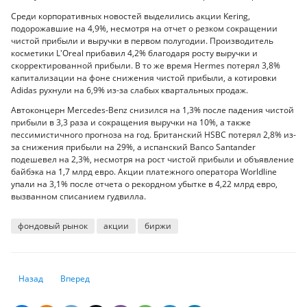
Среди корпоративных новостей выделились акции Kering,
подорожавшие на 4,9%, несмотря на отчет о резком сокращении
чистой прибыли и выручки в первом полугодии. Производитель
косметики L'Oreal прибавил 4,2% благодаря росту выручки и
скорректированной прибыли. В то же время Hermes потерял 3,8%
капитализации на фоне снижения чистой прибыли, а котировки
Adidas рухнули на 6,9% из-за слабых квартальных продаж.
Автоконцерн Mercedes-Benz снизился на 1,3% после падения чистой
прибыли в 3,3 раза и сокращения выручки на 10%, а также
пессимистичного прогноза на год. Британский HSBC потерял 2,8% из-
за снижения прибыли на 29%, а испанский Banco Santander
подешевел на 2,3%, несмотря на рост чистой прибыли и объявление
байбэка на 1,7 млрд евро. Акции платежного оператора Worldline
упали на 3,1% после отчета о рекордном убытке в 4,22 млрд евро,
вызванном списанием гудвилла.
фондовый рынок
акции
биржи
Предыдущий: Мировые фондовые восстанавливаются после падения 
Следующий: Затишье перед бурей: тарифы, ФРС и отчеты т
Назад
Вперед