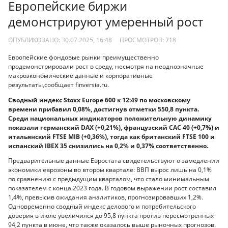
Европейские биржи
демонстрируют умеренный рост
ОПУБЛИКОВАНО: 30.07.2025, 16:48
ПРОСМОТРОВ:
718
Европейские фондовые рынки преимущественно
продемонстрировали рост в среду, несмотря на неоднозначные
макроэкономические данные и корпоративные
результаты,сообщает finversia.ru.
Сводный индекс Stoxx Europe 600 к 12:49 по московскому
времени прибавил 0,08%, достигнув отметки 550,8 пункта.
Среди национальных индикаторов положительную динамику
показали германский DAX (+0,21%), французский CAC 40 (+0,7%) и
итальянский FTSE MIB (+0,36%), тогда как британский FTSE 100 и
испанский IBEX 35 снизились на 0,2% и 0,37% соответственно.
Предварительные данные Евростата свидетельствуют о замедлении
экономики еврозоны во втором квартале: ВВП вырос лишь на 0,1%
по сравнению с предыдущим кварталом, что стало минимальным
показателем с конца 2023 года. В годовом выражении рост составил
1,4%, превысив ожидания аналитиков, прогнозировавших 1,2%.
Одновременно сводный индекс делового и потребительского
доверия в июле увеличился до 95,8 пункта против пересмотренных
94,2 пункта в июне, что также оказалось выше рыночных прогнозов.