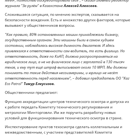
МИИР, полностью дискредитировала себя", – сказал главный редактор
журнала "За рулём" в Казахстане
Алексей Алексеев.
Сложившаяся ситуация, по мнению экспертов, сказывается на
безопасности вождения. Есть и множество других факторов, которые
вызывают у общественников вопросы.
"Как правило, 80% остановленных машин принадлежали бизнесу,
государственным органам. Эти машины были в самом худшем
состоянии, наблюдалась высокая дымность двигателя. И здесь
привлекался к ответственности сам водитель, то есть физлицо. Но
ответственность, даже по КоАП, должна распространяться на
юридическое лицо, а не на физическое лицо с зарплатой в 130 тысяч
тенге, и ему тут ещё штраф выписывают около 10 МРП. Мы должны
понимать то такие действия несоизмеримы, и юрлицо не несёт
ответственность перед населением", – добавил председатель ОО "Kaz
Eco Patrol"
Тимур Елеусизов.
Общественники предлагают:
Функцию аккредитации центров технического осмотра и допуска их
к работе передать Комитету технического регулирования и
метрологии Минторговли. Им же поручить разработку новых
условий для функционирования технического осмотра в стране.
Инспектирование пунктов техосмотра сделать коллегиальным и
межведомственным, с участием представителей Комитета