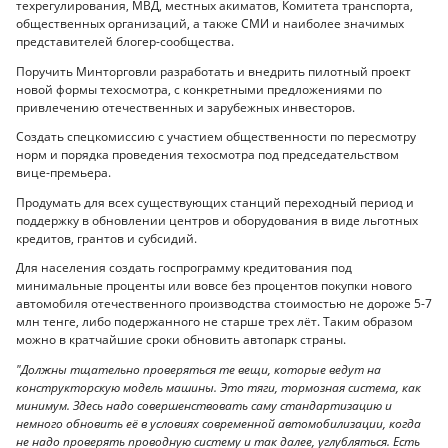
техрегулирования, МВД, местных акиматов, Комитета транспорта,
общественных организаций, а также СМИ и наиболее значимых
представителей блогер-сообщества.
Поручить Минторговли разработать и внедрить пилотный проект
новой формы техосмотра, с конкретными предложениями по
привлечению отечественных и зарубежных инвесторов.
Создать спецкомиссию с участием общественности по пересмотру
норм и порядка проведения техосмотра под председательством
вице-премьера.
Продумать для всех существующих станций переходный период и
поддержку в обновлении центров и оборудования в виде льготных
кредитов, грантов и субсидий.
Для населения создать госпрограмму кредитования под
минимальные проценты или вовсе без процентов покупки нового
автомобиля отечественного производства стоимостью не дороже 5-7
млн тенге, либо подержанного не старше трех лёт. Таким образом
можно в кратчайшие сроки обновить автопарк страны.
"Должны тщательно проверяться те вещи, которые ведут на
конструкторскую модель машины. Это тяги, тормозная система, как
минимум. Здесь надо совершенствовать саму стандартизацию и
немного обновить её в условиях современной автомобилизации, когда
не надо проверять проводную систему и так далее, углубляться. Есть