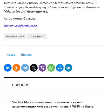
жёсткие нормы машины, которые обеспечивают безопасность", –
отметил президент Ассоциации безопасности дорожного движения
"Общая дорога"
Арсен Шакуов.
Автор Амина Смакова
Источник informburo.kz
автомобили
техосмотр
Предыдущий: Российский турист был удивлен, сравнив продуктовую ко
Следующий: SCAT и "Эйр Астана" высказались о прямых ре
Назад
Вперед
НОВОСТИ
Starlink Маска завоевывает авиацию: в каких
авиакомпаниях уже есть спутниковый Wi-Fi на борту