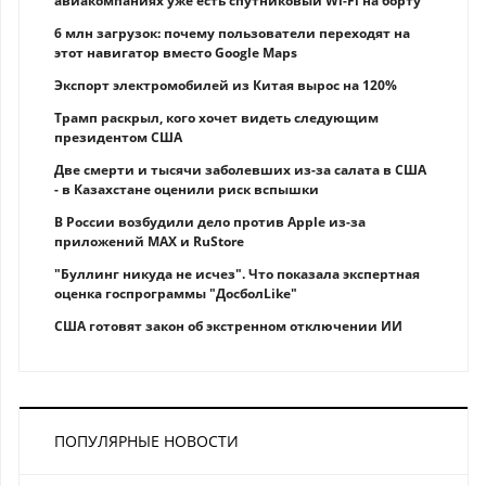
авиакомпаниях уже есть спутниковый Wi-Fi на борту
6 млн загрузок: почему пользователи переходят на
этот навигатор вместо Google Maps
Экспорт электромобилей из Китая вырос на 120%
Трамп раскрыл, кого хочет видеть следующим
президентом США
Две смерти и тысячи заболевших из-за салата в США
- в Казахстане оценили риск вспышки
В России возбудили дело против Apple из-за
приложений MAX и RuStore
"Буллинг никуда не исчез". Что показала экспертная
оценка госпрограммы "ДосболLike"
США готовят закон об экстренном отключении ИИ
ПОПУЛЯРНЫЕ НОВОСТИ