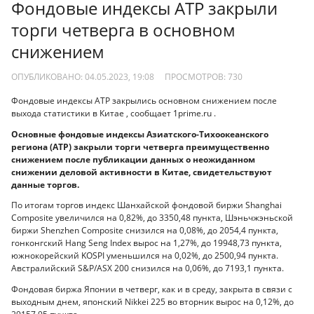
Фондовые индексы АТР закрыли
торги четверга в основном
снижением
ОПУБЛИКОВАНО: 04.05.2023, 19:08
ПРОСМОТРОВ:
730
Фондовые индексы АТР закрылись основном снижением после
выхода статистики в Китае , сообщает 1prime.ru .
Основные фондовые индексы Азиатского-Тихоокеанского
региона (АТР) закрыли торги четверга преимущественно
снижением после публикации данных о неожиданном
снижении деловой активности в Китае, свидетельствуют
данные торгов.
По итогам торгов индекс Шанхайской фондовой биржи Shanghai
Composite увеличился на 0,82%, до 3350,48 пункта, Шэньчжэньской
биржи Shenzhen Composite снизился на 0,08%, до 2054,4 пункта,
гонконгский Hang Seng Index вырос на 1,27%, до 19948,73 пункта,
южнокорейский KOSPI уменьшился на 0,02%, до 2500,94 пункта.
Австралийский S&P/ASX 200 снизился на 0,06%, до 7193,1 пункта.
Фондовая биржа Японии в четверг, как и в среду, закрыта в связи с
выходным днем, японский Nikkei 225 во вторник вырос на 0,12%, до