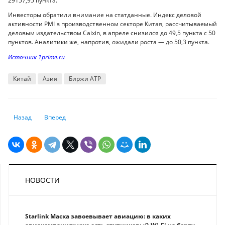
29157,95 пункта.
Инвесторы обратили внимание на статданные. Индекс деловой
активности PMI в производственном секторе Китая, рассчитываемый
деловым издательством Caixin, в апреле снизился до 49,5 пункта с 50
пунктов. Аналитики же, напротив, ожидали роста — до 50,3 пункта.
Источник 1prime.ru
Китай
Азия
Биржи АТР
Предыдущий: Фондовые рынки Европы снижаются в ожидании реше
Следующий: Фьючерсы Уолл-стрит колеблются после засе
Назад
Вперед
НОВОСТИ
Starlink Маска завоевывает авиацию: в каких