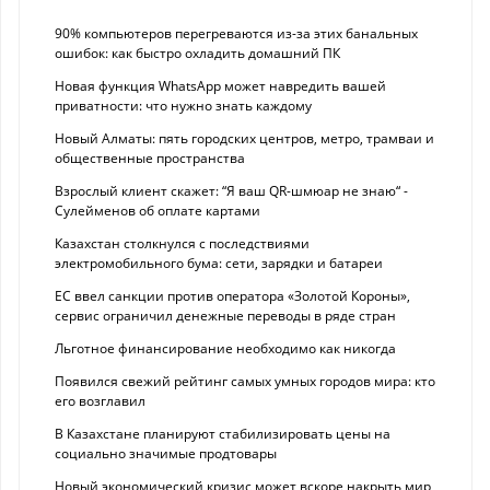
90% компьютеров перегреваются из-за этих банальных
ошибок: как быстро охладить домашний ПК
Новая функция WhatsApp может навредить вашей
приватности: что нужно знать каждому
Новый Алматы: пять городских центров, метро, трамваи и
общественные пространства
Взрослый клиент скажет: “Я ваш QR-шмюар не знаю“ -
Сулейменов об оплате картами
Казахстан столкнулся с последствиями
электромобильного бума: сети, зарядки и батареи
ЕС ввел санкции против оператора «Золотой Короны»,
сервис ограничил денежные переводы в ряде стран
Льготное финансирование необходимо как никогда
Появился свежий рейтинг самых умных городов мира: кто
его возглавил
В Казахстане планируют стабилизировать цены на
социально значимые продтовары
Новый экономический кризис может вскоре накрыть мир