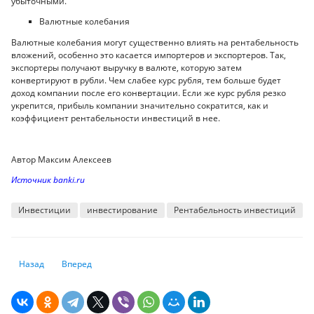
убыточными.
Валютные колебания
Валютные колебания могут существенно влиять на рентабельность
вложений, особенно это касается импортеров и экспортеров. Так,
экспортеры получают выручку в валюте, которую затем
конвертируют в рубли. Чем слабее курс рубля, тем больше будет
доход компании после его конвертации. Если же курс рубля резко
укрепится, прибыль компании значительно сократится, как и
коэффициент рентабельности инвестиций в нее.
Автор Максим Алексеев
Источник banki.ru
Инвестиции
инвестирование
Рентабельность инвестиций
Предыдущий: Европейские фондовые рынки коррекционно растут
Следующий: У тенге есть потенциал для роста, у рубля — 
Назад
Вперед