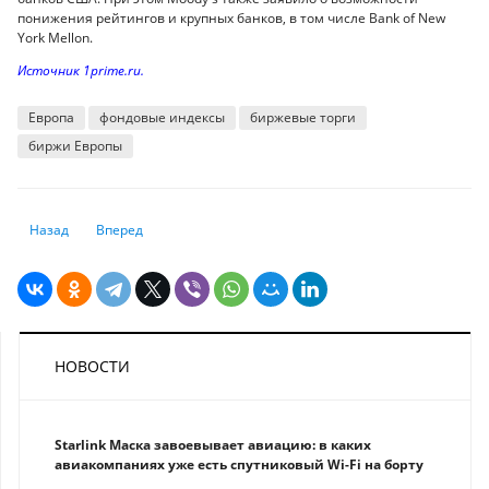
понижения рейтингов и крупных банков, в том числе Bank of New
York Mellon.
Источник 1prime.ru.
Европа
фондовые индексы
биржевые торги
биржи Европы
Предыдущий: Фьючерсы Уолл-стрит повышаются на рисковых настрое
Следующий: Что такое рентабельность инвестиций и как п
Назад
Вперед
НОВОСТИ
Starlink Маска завоевывает авиацию: в каких
авиакомпаниях уже есть спутниковый Wi-Fi на борту