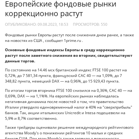
Европейские фондовые рынки
коррекционно растут
ОПУБЛИКОВАНО: 09.08.2023, 18:53
ПРОСМОТРОВ:
550
Фондовые рынки Европы растут после снижения днем ранее, а также
на новостях из США , сообщает 1prime.ru .
Основные фондовые индексы Европы в среду коррекционно
растут после заметного снижения во вторник, свидетельствуют
данные торгов.
По состоянию на 14.46 мск британский индекс FTSE 100 растет на
0,72%, до 7 581,34 пункта, французский CAC 40 — на 1,09%, до 7
348,82 пункта, немецкий DAX — на 0,96%, до 15 929,43 пункта.
По итогам торгов вторника FTSE 100 снизился на 0,36%, CAC 40 — на
0,69%, DAX — на 1,1%%. На европейских рынках наблюдалась
негативная динамика после новостей о том, что правительство
Италии утвердило единовременный налог в 40% на "сверхприбыль"
банков. Так, акции итальянских Unicredit и Intesa подешевели на
5,9% и 8,7% соответственно.
Также трейдеры оценивали решение международного рейтингового
агентства Moody's о понижении рейтингов 10 малых и средних
банков США. При этом Moody's также заявило о возможности