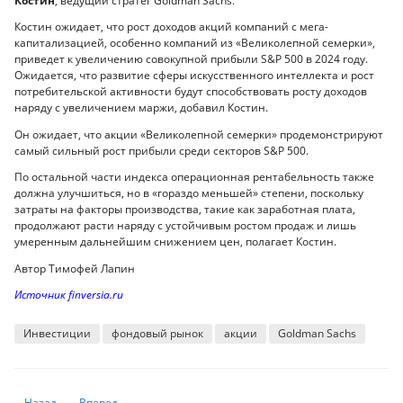
Костин
, ведущий стратег Goldman Sachs.
Костин ожидает, что рост доходов акций компаний с мега-
капитализацией, особенно компаний из «Великолепной семерки»,
приведет к увеличению совокупной прибыли S&P 500 в 2024 году.
Ожидается, что развитие сферы искусственного интеллекта и рост
потребительской активности будут способствовать росту доходов
наряду с увеличением маржи, добавил Костин.
Он ожидает, что акции «Великолепной семерки» продемонстрируют
самый сильный рост прибыли среди секторов S&P 500.
По остальной части индекса операционная рентабельность также
должна улучшиться, но в «гораздо меньшей» степени, поскольку
затраты на факторы производства, такие как заработная плата,
продолжают расти наряду с устойчивым ростом продаж и лишь
умеренным дальнейшим снижением цен, полагает Костин.
Автор Тимофей Лапин
Источник finversia.ru
Инвестиции
фондовый рынок
акции
Goldman Sachs
Предыдущий: Доходы «Великолепной семерки» превосходят большинс
Следующий: не видят значительного числа альтернатив а
Назад
Вперед