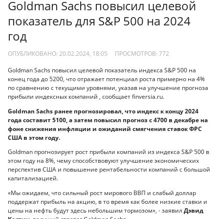
Goldman Sachs повысил целевой
показатель для S&P 500 на 2024
год
ОПУБЛИКОВАНО: 20.02.2024, 18:05
ПРОСМОТРОВ:
772
Goldman Sachs повысил целевой показатель индекса S&P 500 на
конец года до 5200, что отражает потенциал роста примерно на 4%
по сравнению с текущими уровнями, указав на улучшение прогноза
прибыли индексных компаний , сообщает finversia.ru.
Goldman Sachs ранее прогнозировал, что индекс к концу 2024
года составит 5100, а затем повысил прогноз с 4700 в декабре на
фоне снижения инфляции и ожиданий смягчения ставок ФРС
США в этом году.
Goldman прогнозирует рост прибыли компаний из индекса S&P 500 в
этом году на 8%, чему способствовуют улучшение экономических
перспектив США и повышение рентабельности компаний с большой
капитализацией.
«Мы ожидаем, что сильный рост мирового ВВП и слабый доллар
поддержат прибыль на акцию, в то время как более низкие ставки и
цены на нефть будут здесь небольшим тормозом», - заявил
Дэвид