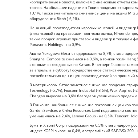
корпоративные новости, включая финансовые отчеты компа
торгов. Наибольшее падение в Токио продемонстрировали
10,1%. Также значительно снизились цены на акции Mitsubi
оборудования Ricoh (-6,2%).
Цена акций производителя игровых консолей и видеоигр N
финансовый год превзошли прогнозы рынка, Nintendo пре
также продаж игровых приставок и видеоигр в текущем фи
Panasonic Holdings - на 0,9%.
Акции Yokogawa Electric подорожали на 8,7%, став лидеро
Shanghai Composite снизился на 0,6%, а гонконгский Hang
экономических данных по Китаю. В четверг Главное тамо
за апрель, а в субботу Государственное статистическое 
потребительских цен и цен производителей за прошлый м
В материковом Китае заметное снижение продемонстриров
Technology (-5,7%), Foxconn Industrial (-3,6%), Wuxi AppTe
Changan выросла на 3,6% благодаря увеличению продаж ег
В Гонконге наибольшее снижение показали акции компани
Garden Services и China Resources Land подешевели соотве
уменьшилась на 2,4%, Lenovo Group - на 0,5%, Tencent Holding
Бумаги Xiaomi Corp. подорожали на 6,5%, став лидером р
индекс KOSPI вырос на 0,4%, австралийский S&P/ASX 200 - 