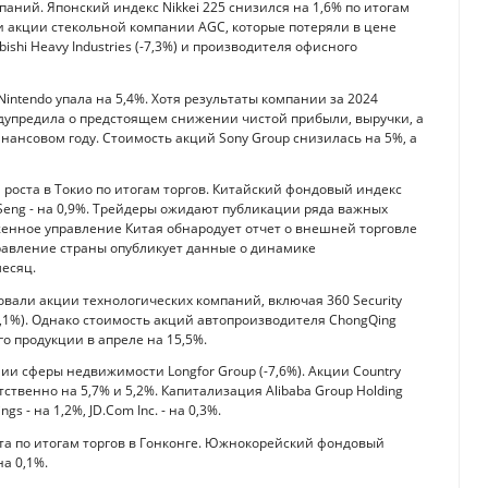
ний. Японский индекс Nikkei 225 снизился на 1,6% по итогам
 акции стекольной компании AGC, которые потеряли в цене
shi Heavy Industries (-7,3%) и производителя офисного
intendo упала на 5,4%. Хотя результаты компании за 2024
дупредила о предстоящем снижении чистой прибыли, выручки, а
нансовом году. Стоимость акций Sony Group снизилась на 5%, а
м роста в Токио по итогам торгов. Китайский фондовый индекс
 Seng - на 0,9%. Трейдеры ожидают публикации ряда важных
женное управление Китая обнародует отчет о внешней торговле
управление страны опубликует данные о динамике
есяц.
али акции технологических компаний, включая 360 Security
c (-2,1%). Однако стоимость акций автопроизводителя ChongQing
о продукции в апреле на 15,5%.
и сферы недвижимости Longfor Group (-7,6%). Акции Country
тственно на 5,7% и 5,2%. Капитализация Alibaba Group Holding
s - на 1,2%, JD.Com Inc. - на 0,3%.
оста по итогам торгов в Гонконге. Южнокорейский фондовый
на 0,1%.