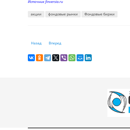
Источник finversia.ru
акции
фондовые рынки
Фондовые биржи
Предыдущий: Мировые рынки растут в ожидании данны
Следующий: Валютный рынок в ожидании стат
Назад
Вперед