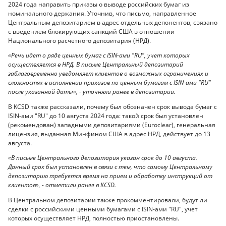
2024 года направить приказы о выводе российских бумаг из
номинального держания. Уточнив, что письмо, направленное
Центральным депозитарием в адрес отдельных депонентов, связано
с введением блокирующих санкций США в отношении
Национального расчетного депозитария (НРД).
«Речь идет о ряде ценных бумаг с ISIN-ами "RU", учет которых
осуществляется в НРД. В письме Центральный депозитарий
заблаговременно уведомляет клиентов о возможных ограничениях и
сложностях в исполнении приказов по ценным бумагам с ISIN-ами "RU"
после указанной даты», - уточняли ранее в депозитарии.
В KCSD также рассказали, почему был обозначен срок вывода бумаг с
ISIN-ами "RU" до 10 августа 2024 года: такой срок был установлен
(рекомендован) западными депозитариями (Euroclear), генеральная
лицензия, выданная Минфином США в адрес НРД, действует до 13
августа.
«В письме Центрального депозитария указан срок до 10 августа.
Данный срок был установлен в связи с тем, что самому Центральному
депозитарию требуется время на прием и обработку инструкций от
клиентов», - отметили ранее в KCSD.
В Центральном депозитарии также прокомментировали, будут ли
сделки с российскими ценными бумагами с ISIN-ами "RU", учет
которых осуществляет НРД, полностью приостановлены.