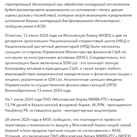
«Центральный депозитарий при обработке инструкций от клиентов
будет рассматривать возможность их исполнения с точки зрения
оценки рисков и последствий, которые могут возникнуть в результате
исполнения данных инструкций для Центрального депозитария», -
сообщили ранее в KCSD.
Отметим, 12 июня 2024 года на Московскую биржу (MOEX) и две ее
дочерние организации: Национальный клиринговый центр (НКЦ) и
Национальный расчетный депозитарий (НРД) были наложены
санкции со стороны Управления Министерства финансов США по
контролю за иностранными активами (OFAC). Следовательно, эти
организации были включены в SDN List - это означает полную
блокировку активов в юрисдикции США, а также запрет любого
взаимодействия американским юридическим и физическим лицам с
лицами, указанными в SDN List. Аналогичные санкции введены
Управлением по осуществлению финансовых санкций (OFSI)
Великобритании 13 июня 2024 года.
На 1 июля 2024 года ПАО «Московская биржа ММВБ-РТС» владеет
13,1%-долей в Казахстанской фондовой бирже, 46,99% - принадлежит
Нацбанку РК, оставшиеся доли - миноритарным акционерам.
28 июня 2024 года в KASE сообщили, что планируется провести
переговоры о возможности выкупа у Московской биржи акций самой
биржей и/или продаже третьим лицам по согласованию с KASE.
Уточнив, что включение ПАО «Московская биржа ММВБ-РТС» (МОЕХ)