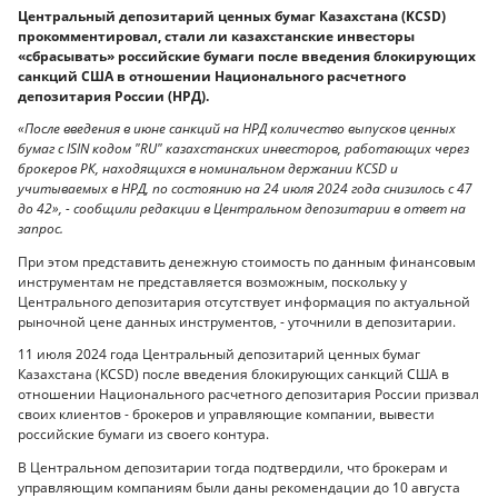
Центральный депозитарий ценных бумаг Казахстана (KCSD)
прокомментировал, стали ли казахстанские инвесторы
«сбрасывать» российские бумаги после введения блокирующих
санкций США в отношении Национального расчетного
депозитария России (НРД).
«После введения в июне санкций на НРД количество выпусков ценных
бумаг с ISIN кодом "RU" казахстанских инвесторов, работающих через
брокеров РК, находящихся в номинальном держании KCSD и
учитываемых в НРД, по состоянию на 24 июля 2024 года снизилось с 47
до 42», - сообщили редакции в Центральном депозитарии в ответ на
запрос.
При этом представить денежную стоимость по данным финансовым
инструментам не представляется возможным, поскольку у
Центрального депозитария отсутствует информация по актуальной
рыночной цене данных инструментов, - уточнили в депозитарии.
11 июля 2024 года Центральный депозитарий ценных бумаг
Казахстана (KCSD) после введения блокирующих санкций США в
отношении Национального расчетного депозитария России призвал
своих клиентов - брокеров и управляющие компании, вывести
российские бумаги из своего контура.
В Центральном депозитарии тогда подтвердили, что брокерам и
управляющим компаниям были даны рекомендации до 10 августа