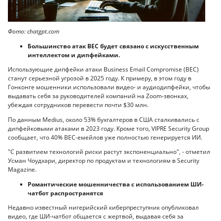
Фото: chatgpt.com
Большинство атак BEC будет связано с искусственным
интеллектом и дипфейками.
Использующие дипфейки атаки Business Email Compromise (BEC)
станут серьезной угрозой в 2025 году. К примеру, в этом году в
Гонконге мошенники использовали видео- и аудиодипфейки, чтобы
выдавать себя за руководителей компаний на Zoom-звонках,
убеждая сотрудников перевести почти $30 млн.
По данным Medius, около 53% бухгалтеров в США сталкивались с
дипфейковыми атаками в 2023 году. Кроме того, VIPRE Security Group
сообщает, что 40% BEC-емейлов уже полностью генерируется ИИ.
"С развитием технологий риски растут экспоненциально", - отметил
Усман Чоудхари, директор по продуктам и технологиям в Security
Magazine.
Романтические мошенничества с использованием ШИ-
чатбот распространятся
Недавно известный нигерийский киберпреступник опубликовал
видео, где ШИ-чатбот общается с жертвой, выдавая себя за