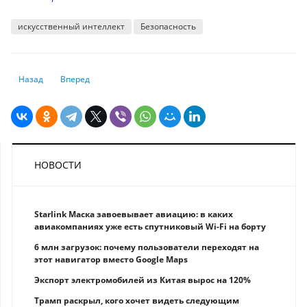
искусственный интеллект
Безопасность
Предыдущий: Эксперты назвали лучшие умные часы 2024 года: топ, в 
Следующий: В Китае начали массовое производство гумано
Назад
Вперед
НОВОСТИ
Starlink Маска завоевывает авиацию: в каких
авиакомпаниях уже есть спутниковый Wi-Fi на борту
6 млн загрузок: почему пользователи переходят на
этот навигатор вместо Google Maps
Экспорт электромобилей из Китая вырос на 120%
Трамп раскрыл, кого хочет видеть следующим