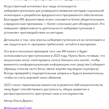
Искусственный интеллект все чаще используется
киберпреступниками для усовершенствования методов социальной
инженерии и разработки вредоносного программного обеспечения.
Благодаря ИИ, фишинговые атаки становятся более убедительными,
а вредоносные программы — более сложными для обнаружения. Это
повышает эффективность деятельности киберпреступников и
усложняет противодействие их методам.
Детальнее о том, чем опасны киберпреступления из-за ransomware и
как защититься от программ-требителей, читайте в материале .
Это всего несколько примеров того, как ИИ может и будет
использоваться преступниками в 2025 году. Нужно быть готовым, что
мошенники могут имитировать голоса близких или коллег, чтобы
выманить конфиденциальную информацию или средства (собирают
образцы голосов часто боты, звоня жертве под видом соцопроса).
Всегда проверяйте подозрительные запросы и будьте внимательны,
чтобы не стать жертвой таких обманов.
2025 станет переломным моментом в развитии ШИ-мошенничеств,
чему будет способствовать доступность, общее развитие и
распространенность преступных схем и инструментов.
Автор Ольга Деркач
Источник psm7.com