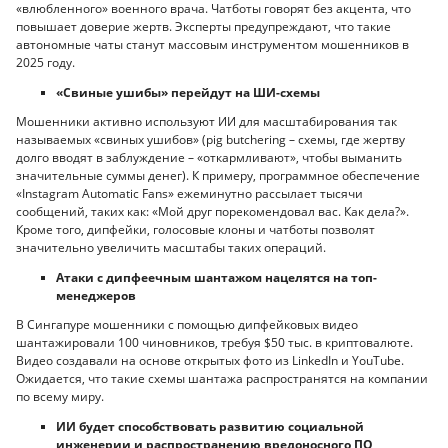
«влюбленного» военного врача. Чатботы говорят без акцента, что
повышает доверие жертв. Эксперты предупреждают, что такие
автономные чаты станут массовым инструментом мошенников в
2025 году.
«Свиные ушибы» перейдут на ШИ-схемы
Мошенники активно используют ИИ для масштабирования так
называемых «свиных ушибов» (pig butchering – схемы, где жертву
долго вводят в заблуждение – «откармливают», чтобы выманить
значительные суммы денег). К примеру, программное обеспечение
«Instagram Automatic Fans» ежеминутно рассылает тысячи
сообщений, таких как: «Мой друг порекомендовал вас. Как дела?».
Кроме того, дипфейки, голосовые клоны и чатботы позволят
значительно увеличить масштабы таких операций.
Атаки с дипфеечным шантажом нацелятся на топ-
менеджеров
В Сингапуре мошенники с помощью дипфейковых видео
шантажировали 100 чиновников, требуя $50 тыс. в криптовалюте.
Видео создавали на основе открытых фото из LinkedIn и YouTube.
Ожидается, что такие схемы шантажа распространятся на компании
по всему миру.
ИИ будет способствовать развитию социальной
инженерии и распространению вредоносного ПО