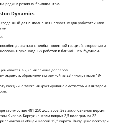
шена редким розовым бриллиантом.
ston Dynamics
, созданный для выполнения непростых для робототехники
ами.
в.
способен двигаться с необыкновенной грацией, скоростью и
ользования гуманоидных роботов в ближайшем будущем.
 оценивается в 2,25 миллиона долларов.
ым экраном, обрамленным рамкой из 28 килограммов 18-
ату каждый, а также инкрустирована аметистами и янтарем.
ора.
мире стоимостью 481 250 долларов. Эта эксклюзивная версия
том Хьюзом. Корпус консоли покрыт 2,5 килограмма 22-
бриллиантами общей массой 19,5 карата. Выпущено всего три