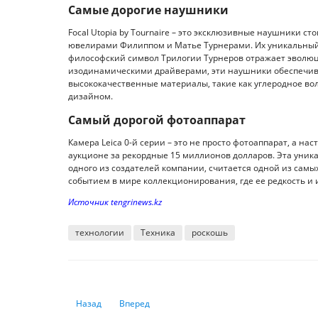
Самые дорогие наушники
Focal Utopia by Tournaire – это эксклюзивные наушники ст
ювелирами Филиппом и Матье Турнерами. Их уникальный 
философский символ Трилогии Турнеров отражает эвол
изодинамическими драйверами, эти наушники обеспечива
высококачественные материалы, такие как углеродное в
дизайном.
Самый дорогой фотоаппарат
Камера Leica 0-й серии – это не просто фотоаппарат, а н
аукционе за рекордные 15 миллионов долларов. Эта уник
одного из создателей компании, считается одной из самых
событием в мире коллекционирования, где ее редкость и
Источник tengrinews.kz
технологии
Техника
роскошь
Предыдущий: Мобильная связь и Интернет дорожают в К
Следующий: В Казахстане планируют контролир
Назад
Вперед