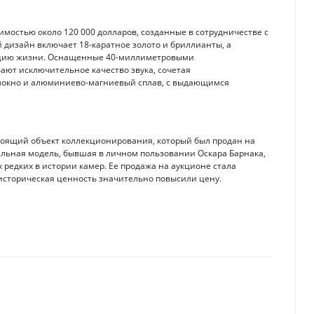
оимостью около 120 000 долларов, созданные в сотрудничестве с
дизайн включает 18-каратное золото и бриллианты, а
юцию жизни. Оснащенные 40-миллиметровыми
ют исключительное качество звука, сочетая
олокно и алюминиево-магниевый сплав, с выдающимся
астоящий объект коллекционирования, который был продан на
альная модель, бывшая в личном пользовании Оскара Барнака,
 редких в истории камер. Ее продажа на аукционе стала
 историческая ценность значительно повысили цену.
азахстане: насколько вырастут тарифы
овать качество Wi-Fi в офисах