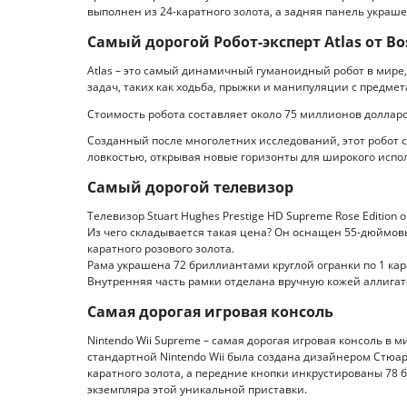
выполнен из 24-каратного золота, а задняя панель укра
Самый дорогой Робот-эксперт Atlas от Bo
Atlas – это самый динамичный гуманоидный робот в мире
задач, таких как ходьба, прыжки и манипуляции с предмет
Стоимость робота составляет около 75 миллионов долларо
Созданный после многолетних исследований, этот робот 
ловкостью, открывая новые горизонты для широкого исп
Самый дорогой телевизор
Телевизор Stuart Hughes Prestige HD Supreme Rose Edition
Из чего складывается такая цена? Он оснащен 55-дюймов
каратного розового золота.
Рама украшена 72 бриллиантами круглой огранки по 1 кар
Внутренняя часть рамки отделана вручную кожей аллигат
Самая дорогая игровая консоль
Nintendo Wii Supreme – самая дорогая игровая консоль в 
стандартной Nintendo Wii была создана дизайнером Стюар
каратного золота, а передние кнопки инкрустированы 78 
экземпляра этой уникальной приставки.