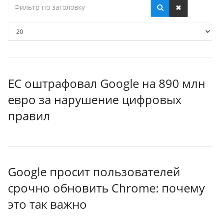
Фильтр
по
заголовку
Кол-
во
строк:
ЕС оштрафовал Google на 890 млн
евро за нарушение цифровых
правил
Google просит пользователей
срочно обновить Chrome: почему
это так важно