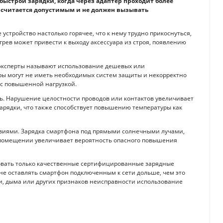
быстрой зарядки, когда через адаптер проходит более
в считается допустимым и не должен вызывать
устройство настолько горячее, что к нему трудно прикоснуться,
грев может привести к выходу аксессуара из строя, появлению
эксперты называют использование дешевых или
ры могут не иметь необходимых систем защиты и некорректно
т с повышенной нагрузкой.
ь. Нарушение целостности проводов или контактов увеличивает
арядки, что также способствует повышению температуры как
овиями. Зарядка смартфона под прямыми солнечными лучами,
 помещении увеличивает вероятность опасного повышения
овать только качественные сертифицированные зарядные
и не оставлять смартфон подключенным к сети дольше, чем это
ри, дыма или других признаков неисправности использование