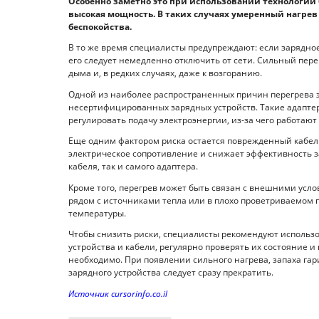
Особенно заметно это при использовании технологий 
высокая мощность. В таких случаях умеренный нагре
беспокойства.
В то же время специалисты предупреждают: если зарядное 
его следует немедленно отключить от сети. Сильный пере
дыма и, в редких случаях, даже к возгоранию.
Одной из наиболее распространенных причин перегрева 
несертифицированных зарядных устройств. Такие адапте
регулировать подачу электроэнергии, из-за чего работаю
Еще одним фактором риска остается поврежденный кабел
электрическое сопротивление и снижает эффективность з
кабеля, так и самого адаптера.
Кроме того, перегрев может быть связан с внешними усл
рядом с источниками тепла или в плохо проветриваемом
температуры.
Чтобы снизить риски, специалисты рекомендуют использ
устройства и кабели, регулярно проверять их состояние 
необходимо. При появлении сильного нагрева, запаха га
зарядного устройства следует сразу прекратить.
Источник cursorinfo.co.il