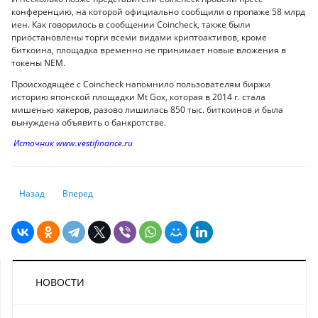
конференцию, на которой официально сообщили о пропаже 58 млрд
иен. Как говорилось в сообщении Coincheck, также были
приостановлены торги всеми видами криптоактивов, кроме
биткоина, площадка временно не принимает новые вложения в
токены NEM.
Происходящее с Coincheck напомнило пользователям биржи
историю японской площадки Mt Gox, которая в 2014 г. стала
мишенью хакеров, разово лишилась 850 тыс. биткоинов и была
вынуждена объявить о банкротстве.
Источник www.vestifinance.ru
Предыдущий: Пять трендов digital рынка рекламы в 2019 году
Следующий: Специфика киберугроз будущего
Назад
Вперед
НОВОСТИ