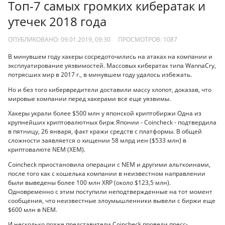
Топ-7 самых громких кибератак и
утечек 2018 года
ОПУБЛИКОВАНО: 09.01.2019, 09:30
ПРОСМОТРОВ:
1087
В минувшем году хакеры сосредоточились на атаках на компании и
эксплуатирование уязвимостей. Массовых кибератак типа WannaCry,
потрясших мир в 2017 г., в минувшем году удалось избежать.
Но и без того кибервредители доставили массу хлопот, доказав, что
мировые компании перед хакерами все еще уязвимы.
Хакеры украли более $500 млн у японской криптобиржи Одна из
крупнейших криптовалютных бирж Японии - Coincheck - подтвердила
в пятницу, 26 января, факт кражи средств с платформы. В общей
сложности заявляется о хищении 58 млрд иен ($533 млн) в
криптовалюте NEM (XEM).
Coincheck приостановила операции с NEM и другими альткоинами,
после того как с кошелька компании в неизвестном направлении
были выведены более 100 млн XRP (около $123,5 млн).
Одновременно с этим поступили неподтвержденные на тот момент
сообщения, что неизвестные злоумышленники вывели с биржи еще
$600 млн в NEM.
И несколько позже представители Coincheck провели пресс-