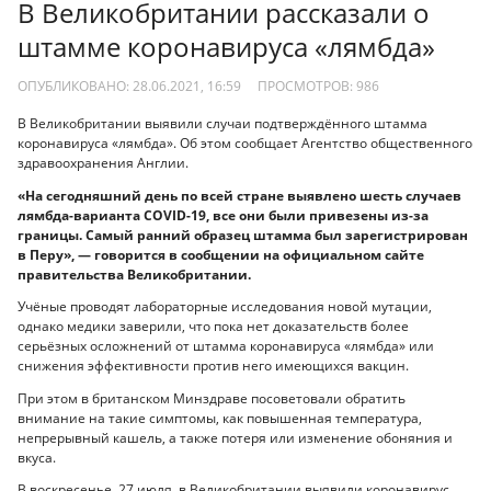
В Великобритании рассказали о
штамме коронавируса «лямбда»
ОПУБЛИКОВАНО: 28.06.2021, 16:59
ПРОСМОТРОВ:
986
В Великобритании выявили случаи подтверждённого штамма
коронавируса «лямбда». Об этом сообщает Агентство общественного
здравоохранения Англии.
«На сегодняшний день по всей стране выявлено шесть случаев
лямбда-варианта COVID-19, все они были привезены из-за
границы. Самый ранний образец штамма был зарегистрирован
в Перу», — говорится в сообщении на официальном сайте
правительства Великобритании.
Учёные проводят лабораторные исследования новой мутации,
однако медики заверили, что пока нет доказательств более
серьёзных осложнений от штамма коронавируса «лямбда» или
снижения эффективности против него имеющихся вакцин.
При этом в британском Минздраве посоветовали обратить
внимание на такие симптомы, как повышенная температура,
непрерывный кашель, а также потеря или изменение обоняния и
вкуса.
В воскресенье, 27 июля, в Великобритании выявили коронавирус