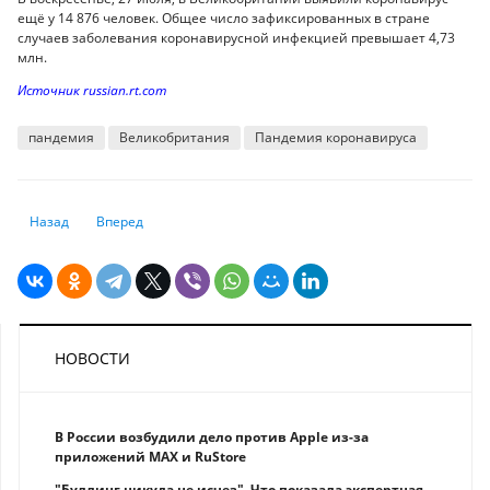
ещё у 14 876 человек. Общее число зафиксированных в стране
случаев заболевания коронавирусной инфекцией превышает 4,73
млн.
Источник russian.rt.com
пандемия
Великобритания
Пандемия коронавируса
Предыдущий: В ВОЗ предупредили, что мир на пороге нового локдаун
Следующий: «ВНИМАНИЕ, ПЕШЕХОДЫ!»: умный пешеходный п
Назад
Вперед
НОВОСТИ
В России возбудили дело против Apple из-за
приложений MAX и RuStore
"Буллинг никуда не исчез". Что показала экспертная