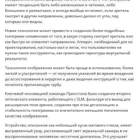
имеют тенденцию быть либо маленькими и четкими, либо
большими и размытыми, а иногда вообще исчезают, если зритель
смотрит в другом направлении, довольно далеко от угла, под
которым они видны.
Новая технология может привести к созданию более подробных
голограмм независимо от того, в какую сторону смотрит зритель или
как быстро он изменяет направление. Аппарат, необходимый для их
проектирования, настолько мал и легок, что пользователям не
нужны такие инструменты, как громоздкие гарнитуры виртуальной
реальности.
Технология отображения может быть проще в использовании, более
легкой и ультратонкой — от получения указаний во время вождения
до ассистирования в хирургии и даже видения инструкций о том, как
починить протекающую трубу.
Ключевой инновацией команды Принстона было создание второго
оптического элемента, работающего с SLM, фильтруя его выход для
расширения поля зрения, сохраняя при этом детализацию и
стабильность голограммы со значительно меньшим понижением
качества изображения.
Устройство, описанное как небольшой кусок матового стекла, имеет
вытравленный узор, рассеивающий свет зеркальной камеры в не
воспринимаемые человеком частотные диапазоны. Это улучшает