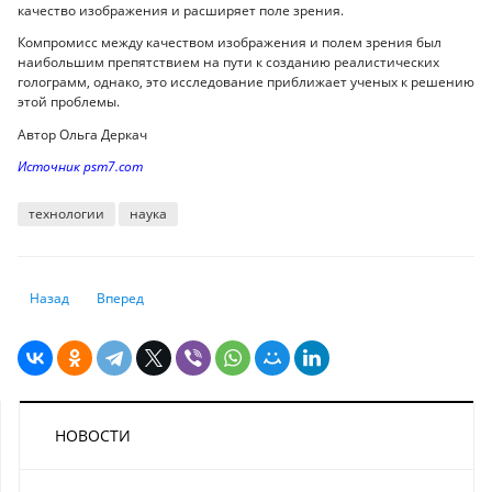
качество изображения и расширяет поле зрения.
Компромисс между качеством изображения и полем зрения был
наибольшим препятствием на пути к созданию реалистических
голограмм, однако, это исследование приближает ученых к решению
этой проблемы.
Автор Ольга Деркач
Источник psm7.com
технологии
наука
Предыдущий: Как выглядят SMS, которые нельзя хранить в телефоне
Следующий: Viber получил новый сертификат безопасности
Назад
Вперед
НОВОСТИ