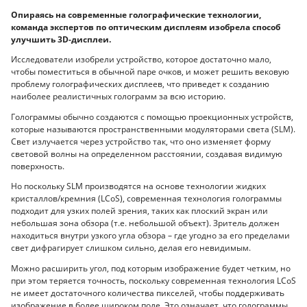
Опираясь на современные голографические технологии,
команда экспертов по оптическим дисплеям изобрела способ
улучшить 3D-дисплеи.
Исследователи изобрели устройство, которое достаточно мало,
чтобы поместиться в обычной паре очков, и может решить вековую
проблему голографических дисплеев, что приведет к созданию
наиболее реалистичных голограмм за всю историю.
Голограммы обычно создаются с помощью проекционных устройств,
которые называются пространственными модуляторами света (SLM).
Свет излучается через устройство так, что оно изменяет форму
световой волны на определенном расстоянии, создавая видимую
поверхность.
Но поскольку SLM производятся на основе технологии жидких
кристаллов/кремния (LCoS), современная технология голограммы
подходит для узких полей зрения, таких как плоский экран или
небольшая зона обзора (т.е. небольшой объект). Зритель должен
находиться внутри узкого угла обзора – где угодно за его пределами
свет дифрагирует слишком сильно, делая его невидимым.
Можно расширить угол, под которым изображение будет четким, но
при этом теряется точность, поскольку современная технология LCoS
не имеет достаточного количества пикселей, чтобы поддерживать
изображение в более широком поле. Это означает, что голограммы