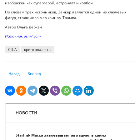
изображен как супергерой, астронавт и ковбой.
По словам трех источников, Занкер является одной из ключевых
фигур, стоящих за мемкоином Трампа.
Автор Ольга Деркач
Источник psm7.com
США
криптовалюты
Предыдущий: Биткоин может стать мировой резервной валютой - CEO
Следующий: Национальный оператор по обмену криптовалю
Назад
Вперед
НОВОСТИ
Starlink Маска завоевывает авиацию: в каких