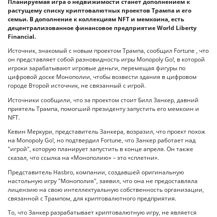
Планируемая игра о недвижимости станет дополнением к
растущему списку криптовалютных проектов Трампа и его
семьи. В дополнение к коллекциям NFT и мемкоина, есть
децентрализованное финансовое предприятие World Liberty
Financial.
Источник, знакомый с новым проектом Трампа, сообщил Fortune , что
он представляет собой разновидность игры Monopoly Go!, в которой
игроки зарабатывают игровые деньги, перемещая фигуры по
цифровой доске Монополии, чтобы возвести здания в цифровом
городе Второй источник, не связанный с игрой.
Источники сообщили, что за проектом стоит Билл Занкер, давний
приятель Трампа, помогший президенту запустить его мемкоин и
NFT.
Кевин Меркури, представитель Занкера, возразил, что проект похож
на Monopoly Go!, но подтвердил Fortune, что Занкер работает над
"игрой", которую планирует запустить в конце апреля. Он также
сказал, что ссылка на «Монополию» – это «сплетни».
Представитель Hasbro, компании, создавшей оригинальную
настольную игру "Монополия", заявил, что она не предоставляла
лицензию на свою интеллектуальную собственность организации,
связанной с Трампом, для криптовалютного предприятия.
То, что Занкер разрабатывает криптовалютную игру, не является