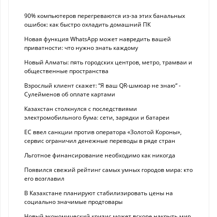
90% компьютеров перегреваются из-за этих банальных
ошибок: как быстро охладить домашний ПК
Новая функция WhatsApp может навредить вашей
приватности: что нужно знать каждому
Новый Алматы: пять городских центров, метро, трамваи и
общественные пространства
Взрослый клиент скажет: “Я ваш QR-шмюар не знаю“ -
Сулейменов об оплате картами
Казахстан столкнулся с последствиями
электромобильного бума: сети, зарядки и батареи
ЕС ввел санкции против оператора «Золотой Короны»,
сервис ограничил денежные переводы в ряде стран
Льготное финансирование необходимо как никогда
Появился свежий рейтинг самых умных городов мира: кто
его возглавил
В Казахстане планируют стабилизировать цены на
социально значимые продтовары
Новый экономический кризис может вскоре накрыть мир