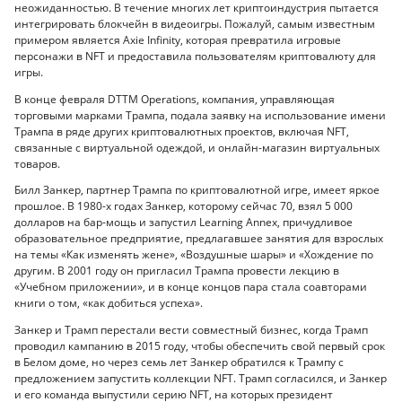
неожиданностью. В течение многих лет криптоиндустрия пытается
интегрировать блокчейн в видеоигры. Пожалуй, самым известным
примером является Axie Infinity, которая превратила игровые
персонажи в NFT и предоставила пользователям криптовалюту для
игры.
В конце февраля DTTM Operations, компания, управляющая
торговыми марками Трампа, подала заявку на использование имени
Трампа в ряде других криптовалютных проектов, включая NFT,
связанные с виртуальной одеждой, и онлайн-магазин виртуальных
товаров.
Билл Занкер, партнер Трампа по криптовалютной игре, имеет яркое
прошлое. В 1980-х годах Занкер, которому сейчас 70, взял 5 000
долларов на бар-мощь и запустил Learning Annex, причудливое
образовательное предприятие, предлагавшее занятия для взрослых
на темы «Как изменять жене», «Воздушные шары» и «Хождение по
другим. В 2001 году он пригласил Трампа провести лекцию в
«Учебном приложении», и в конце концов пара стала соавторами
книги о том, «как добиться успеха».
Занкер и Трамп перестали вести совместный бизнес, когда Трамп
проводил кампанию в 2015 году, чтобы обеспечить свой первый срок
в Белом доме, но через семь лет Занкер обратился к Трампу с
предложением запустить коллекции NFT. Трамп согласился, и Занкер
и его команда выпустили серию NFT, на которых президент