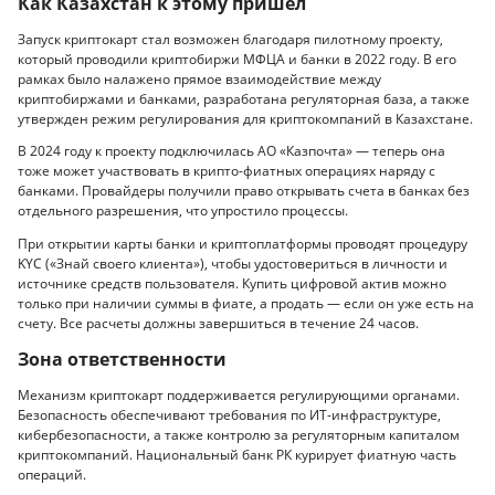
Как Казахстан к этому пришел
Запуск криптокарт стал возможен благодаря пилотному проекту,
который проводили криптобиржи МФЦА и банки в 2022 году. В его
рамках было налажено прямое взаимодействие между
криптобиржами и банками, разработана регуляторная база, а также
утвержден режим регулирования для криптокомпаний в Казахстане.
В 2024 году к проекту подключилась АО «Казпочта» — теперь она
тоже может участвовать в крипто-фиатных операциях наряду с
банками. Провайдеры получили право открывать счета в банках без
отдельного разрешения, что упростило процессы.
При открытии карты банки и криптоплатформы проводят процедуру
KYC («Знай своего клиента»), чтобы удостовериться в личности и
источнике средств пользователя. Купить цифровой актив можно
только при наличии суммы в фиате, а продать — если он уже есть на
счету. Все расчеты должны завершиться в течение 24 часов.
Зона ответственности
Механизм криптокарт поддерживается регулирующими органами.
Безопасность обеспечивают требования по ИТ-инфраструктуре,
кибербезопасности, а также контролю за регуляторным капиталом
криптокомпаний. Национальный банк РК курирует фиатную часть
операций.