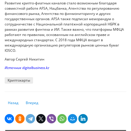
Развитие крипто-фиатных каналов стало возможным благодаря
совместной работе AFSA, Нацбанка, Агентства по регулированию
финансового рынка, Агентства по финмониторингу и других
государственных органов. AFSA также подписал меморандум о
сотрудничестве с Национальной платёжной корпорацией НБРК в
рамках развития финтеха и ИИ. Также важно, что платформы МФЦА
работают по правилам, основанным на английском праве и
международных стандартах. С 2018 года МФЦА входит в
международную организацию регуляторов рынков ценных бумаг
IOSCO.
Автор Сергей Никитин
Источник digitalbusiness.kz
Криптокарты
Предыдущий: Какие государства создают крипторезервы
Следующий: JPMorgan запустит собственный депозитный т
Назад
Вперед