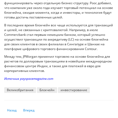
функционировать через отдельную бизнес-структуру. Роос добавил,
что компания уже около года изучает торговый потенциал на основе
блокчейна, ожидая момента, когда и инвесторы, и технология будут
готовы достичь поставленных целей.
В последнее время блокчейн все чаще используется для транзакций
и целей, не связанных с криптовалютой. Например, в июле
Commerzbank стал первым немецким банком, который успешно
осуществил транзакции по аккредитиву (LC) на основе блокчейна
для своих клиентов в своих филиалах в Сингапуре и Шанхае на
платформе цифрового торгового финансирования Contour.
Между тем, JPMorgan применил торговлю на основе блокчейна для
расчетов по долларовым транзакциям в новейшем международном
финансовом центре Индии, а также для платежей в евро для
корпоративных клиентов.
Источник payspacemagazine.com
Великобритания
Блокчейн
инвестирование
Предыдущий: Биткоин закончил зависеть от денежно-кредитной пол
Следующий: Что такое токены эластичного предложения (ES
Назад
Вперед