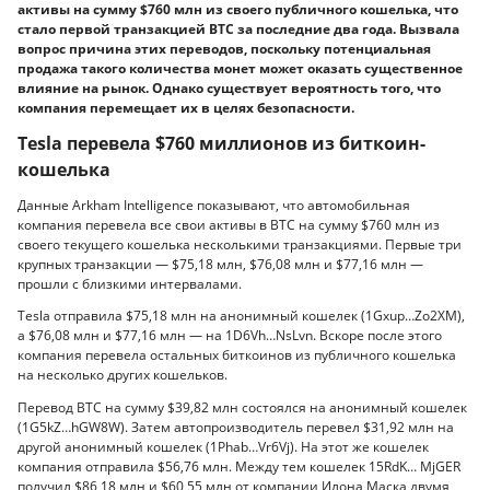
активы на сумму $760 млн из своего публичного кошелька, что
стало первой транзакцией BTC за последние два года. Вызвала
вопрос причина этих переводов, поскольку потенциальная
продажа такого количества монет может оказать существенное
влияние на рынок. Однако существует вероятность того, что
компания перемещает их в целях безопасности.
Tesla перевела $760 миллионов из биткоин-
кошелька
Данные Arkham Intelligence показывают, что автомобильная
компания перевела все свои активы в BTC на сумму $760 млн из
своего текущего кошелька несколькими транзакциями. Первые три
крупных транзакции — $75,18 млн, $76,08 млн и $77,16 млн —
прошли с близкими интервалами.
Tesla отправила $75,18 млн на анонимный кошелек (1Gxup…Zo2XM),
а $76,08 млн и $77,16 млн — на 1D6Vh…NsLvn. Вскоре после этого
компания перевела остальных биткоинов из публичного кошелька
на несколько других кошельков.
Перевод BTC на сумму $39,82 млн состоялся на анонимный кошелек
(1G5kZ…hGW8W). Затем автопроизводитель перевел $31,92 млн на
другой анонимный кошелек (1Phab…Vr6Vj). На этот же кошелек
компания отправила $56,76 млн. Между тем кошелек 15RdK… MjGER
получил $86,18 млн и $60,55 млн от компании Илона Маска двумя