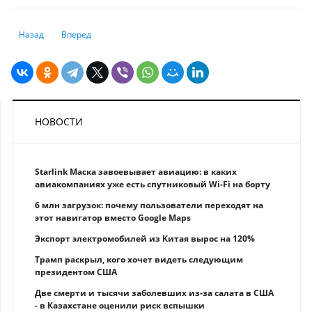
Предыдущий: Количество владельцев криптовалют выросло до рекордн
Следующий: Биткоин взял уровень $66 000: причины восхо
Назад
Вперед
НОВОСТИ
Starlink Маска завоевывает авиацию: в каких
авиакомпаниях уже есть спутниковый Wi-Fi на борту
6 млн загрузок: почему пользователи переходят на
этот навигатор вместо Google Maps
Экспорт электромобилей из Китая вырос на 120%
Трамп раскрыл, кого хочет видеть следующим
президентом США
Две смерти и тысячи заболевших из-за салата в США
- в Казахстане оценили риск вспышки