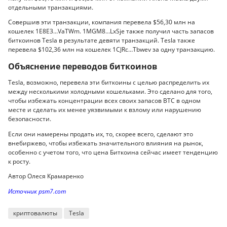
отдельными транзакциями.
Совершив эти транзакции, компания перевела $56,30 млн на
кошелек 1E8E3…VaTWm. 1MGM8…LxSje также получил часть запасов
биткоинов Tesla в результате девяти транзакций. Tesla также
перевела $102,36 млн на кошелек 1CJRc…Tbwev за одну транзакцию.
Объяснение переводов биткоинов
Tesla, возможно, перевела эти биткоины с целью распределить их
между несколькими холодными кошельками. Это сделано для того,
чтобы избежать концентрации всех своих запасов BTC в одном
месте и сделать их менее уязвимыми к взлому или нарушению
безопасности.
Если они намерены продать их, то, скорее всего, сделают это
внебиржево, чтобы избежать значительного влияния на рынок,
особенно с учетом того, что цена Биткоина сейчас имеет тенденцию
к росту.
Автор Олеся Крамаренко
Источник psm7.com
криптовалюты
Tesla