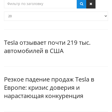
Фильтр
по
заголовку
Кол-
во
строк:
Tesla отзывает почти 219 тыс.
автомобилей в США
Резкое падение продаж Tesla в
Европе: кризис доверия и
нарастающая конкуренция