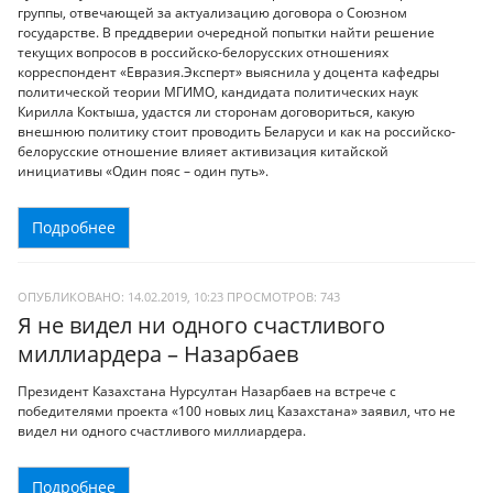
группы, отвечающей за актуализацию договора о Союзном
государстве. В преддверии очередной попытки найти решение
текущих вопросов в российско-белорусских отношениях
корреспондент «Евразия.Эксперт» выяснила у доцента кафедры
политической теории МГИМО, кандидата политических наук
Кирилла Коктыша, удастся ли сторонам договориться, какую
внешнюю политику стоит проводить Беларуси и как на российско-
белорусские отношение влияет активизация китайской
инициативы «Один пояс – один путь».
Подробнее
ОПУБЛИКОВАНО: 14.02.2019, 10:23
ПРОСМОТРОВ:
743
Я не видел ни одного счастливого
миллиардера – Назарбаев
Президент Казахстана Нурсултан Назарбаев на встрече с
победителями проекта «100 новых лиц Казахстана» заявил, что не
видел ни одного счастливого миллиардера.
Подробнее