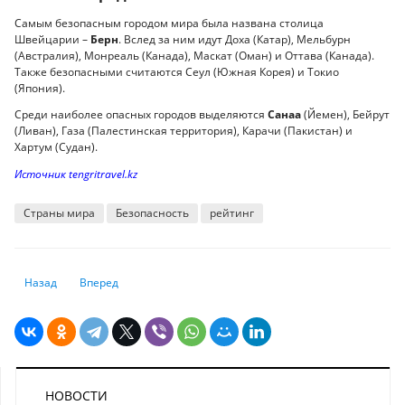
Самым безопасным городом мира была названа столица
Швейцарии –
Берн
. Вслед за ним идут Доха (Катар), Мельбурн
(Австралия), Монреаль (Канада), Маскат (Оман) и Оттава (Канада).
Также безопасными считаются Сеул (Южная Корея) и Токио
(Япония).
Среди наиболее опасных городов выделяются
Санаа
(Йемен), Бейрут
(Ливан), Газа (Палестинская территория), Карачи (Пакистан) и
Хартум (Судан).
Источник tengritravel.kz
Страны мира
Безопасность
рейтинг
Предыдущий: Миллионы на ЧС и нехватка сейсмостанций: как Казахс
Следующий: Станет ли 31 декабря выходным днем в Казахс
Назад
Вперед
НОВОСТИ