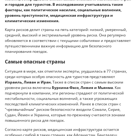
и городов для туристов. В исследовании учитывались такие
факторы, как политическое насилие, социальные волнения,
уровень преступности, медицинская инфраструктура и
климатические изменения.
Карта рисков делит страны на пять категорий: низкий, умеренный,
средний, высокий и экстремальный уровень риска. Она регулярно
обновляется в соответствии с текущими событиями и предоставляет
путешественникам важную информацию для безопасного
планирования поездок.
Самые опасные страны
Ситуация в мире, как отметили эксперты, ухудшилась в 77 странах,
среди которых особую опасность для туристов представляют
Израиль, Ливан и Иран.
Также в список стран с самым высоким
уровнем риска включены
Буркина-Фасо, Ливия и Мьянма
. Как
подчеркнули в компании, эти регионы страдают от политической
нестабильности, социальных волнений, а также угрожающих
последствий климатических изменений. Ранее в список стран с
"чрезвычайным" риском безопасности входили Сомали, Сирия,
Судан, Йемен и Украина, которые по-прежнему считаются зонами
повышенного риска для поездок.
Согласно карте рисков, медицинская инфраструктура остается
особенно слабой в таких странах, как Афганистан, Бангладеш,