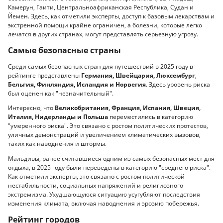
Камерун, Гаити, Центральноафриканская Республика, Судан и
Йемен. Здесь, как отметили эксперты, доступ к базовым лекарствам и
экстренной помощи крайне ограничен, а болезни, которые легко
лечатся в других странах, могут представлять серьезную угрозу.
Самые безопасные страны
Среди самых безопасных стран для путешествий в 2025 году в
рейтинге представлены
Германия, Швейцария, Люксембург
,
Бельгия, Финляндия, Исландия и Норвегия
. Здесь уровень риска
был оценен как "незначительный".
Интересно, что
Великобритания, Франция, Испания, Швеция,
Италия, Нидерланды и Польша
переместились в категорию
"умеренного риска". Это связано с ростом политических протестов,
уличных демонстраций и увеличением климатических вызовов,
таких как наводнения и штормы.
Мальдивы, ранее считавшиеся одним из самых безопасных мест для
отдыха, в 2025 году были переведены в категорию "среднего риска".
Как отметили эксперты, это связано с ростом политической
нестабильности, социальных напряжений и религиозного
экстремизма. Ухудшающуюся ситуацию усугубляют последствия
изменения климата, включая наводнения и эрозию побережья.
Рейтинг городов