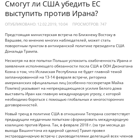
Смогут ли США убедить ЕС
выступить против Ирана?
ОПУБЛИКОВАНО: 12.02.2019, 10:04
ПРОСМОТРОВ:
747
Предстоящая министерская встреча по Ближнему Востоку в
Варшаве, по мнению многих наблюдателей, может стать
поворотным пунктом в антииранской политике президента США
Дональда Трампа.
Несмотря на все попытки Польши успокоить озабоченность Ирана и
заявления исполняющего обязанности посла США в ООН Джонатана
Коэна о том, что Исламская Республика не будет главной темой
запланированной на 13-14 февраля встречи, риторика
американских официальных лиц (особенно госсекретаря Майка
Помпео) указывает на непрекращающиеся усилия Белого дома
выставить Иран как главную международную угрозу, с которой
необходимо бороться с помощью глобальных и многосторонних
договоренностей.
Новый тренд в политике США в отношении Тегерана соответствует
предыдущим неудачным попыткам сформировать международную
коалицию против Ирана. Так, в феврале 2018 г. (за три месяца до
выхода Вашингтона из ядерной сделки) Трамп провел
экстраординарную встречу с руководителями делегаций всех членов