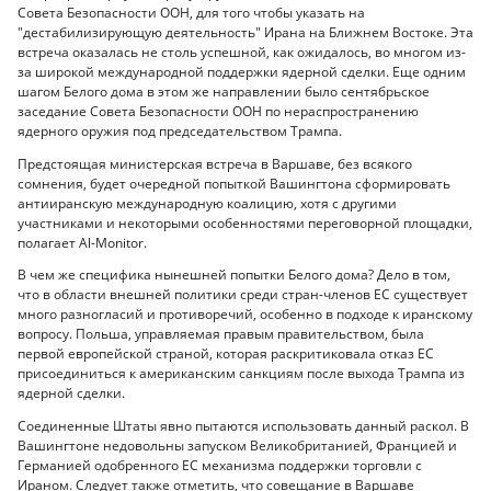
Совета Безопасности ООН, для того чтобы указать на
"дестабилизирующую деятельность" Ирана на Ближнем Востоке. Эта
встреча оказалась не столь успешной, как ожидалось, во многом из-
за широкой международной поддержки ядерной сделки. Еще одним
шагом Белого дома в этом же направлении было сентябрьское
заседание Совета Безопасности ООН по нераспространению
ядерного оружия под председательством Трампа.
Предстоящая министерская встреча в Варшаве, без всякого
сомнения, будет очередной попыткой Вашингтона сформировать
антииранскую международную коалицию, хотя с другими
участниками и некоторыми особенностями переговорной площадки,
полагает Al-Monitor.
В чем же специфика нынешней попытки Белого дома? Дело в том,
что в области внешней политики среди стран-членов ЕС существует
много разногласий и противоречий, особенно в подходе к иранскому
вопросу. Польша, управляемая правым правительством, была
первой европейской страной, которая раскритиковала отказ ЕС
присоединиться к американским санкциям после выхода Трампа из
ядерной сделки.
Соединенные Штаты явно пытаются использовать данный раскол. В
Вашингтоне недовольны запуском Великобританией, Францией и
Германией одобренного ЕС механизма поддержки торговли с
Ираном. Следует также отметить, что совещание в Варшаве