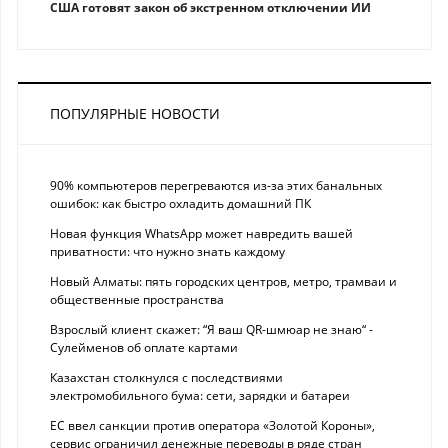
США готовят закон об экстренном отключении ИИ
ПОПУЛЯРНЫЕ НОВОСТИ
90% компьютеров перегреваются из-за этих банальных
ошибок: как быстро охладить домашний ПК
Новая функция WhatsApp может навредить вашей
приватности: что нужно знать каждому
Новый Алматы: пять городских центров, метро, трамваи и
общественные пространства
Взрослый клиент скажет: “Я ваш QR-шмюар не знаю“ -
Сулейменов об оплате картами
Казахстан столкнулся с последствиями
электромобильного бума: сети, зарядки и батареи
ЕС ввел санкции против оператора «Золотой Короны»,
сервис ограничил денежные переводы в ряде стран