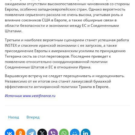
ожидаемом отсутствии высокопоставленных чиновников со стороны
Европы, особенно западноевропейских стран. Однако вероятность
появления серьезного раскола не очень высока, учитывая роль и
влияние союзников США в Европе, а также обширные связи в
области безопасности и экономики между ЕС и Соединенными
Штатами.
Третьим и наиболее вероятным сценарием станет успешная работа
INSTEX и спасение иранской экономики с ее запуском, а также
присоединение Европы к американским усилиям по принуждению
Тегерана сесть за стол переговоров. Последнее приведет к
появлению относительно скоординированной политики
Соединенных Штатов и ЕС в отношении Ирана.
Варшавскую встречу не следует переоценивать и недооценивать.
Независимо от ее итогов она станет лакмусовой бумажкой
эффективности антииранской политики Трампа в Европе.
Источник www.vestifinance.ru
Предыдущий: Казахстанские авиакомпании переносят рейсы в новый
Следующий: Глава Минфина о возможности повышения соцп
Назад
Вперед