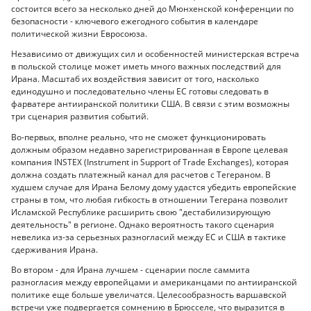
состоится всего за несколько дней до Мюнхенской конференции по
безопасности - ключевого ежегодного события в календаре
политической жизни Евросоюза.
Независимо от движущих сил и особенностей министерская встреча
в польской столице может иметь много важных последствий для
Ирана. Масштаб их воздействия зависит от того, насколько
единодушно и последовательно члены ЕС готовы следовать в
фарватере антииранской политики США. В связи с этим возможны
три сценария развития событий.
Во-первых, вполне реально, что не сможет функционировать
должным образом недавно зарегистрированная в Европе целевая
компания INSTEX (Instrument in Support of Trade Exchanges), которая
должна создать платежный канал для расчетов с Тегераном. В
худшем случае для Ирана Белому дому удастся убедить европейские
страны в том, что любая гибкость в отношении Тегерана позволит
Исламской Республике расширить свою "дестабилизирующую
деятельность" в регионе. Однако вероятность такого сценария
невелика из-за серьезных разногласий между ЕС и США в тактике
сдерживания Ирана.
Во втором - для Ирана лучшем - сценарии после саммита
разногласия между европейцами и американцами по антииранской
политике еще больше увеличатся. Целесообразность варшавской
встречи уже подвергается сомнению в Брюсселе, что выразится в