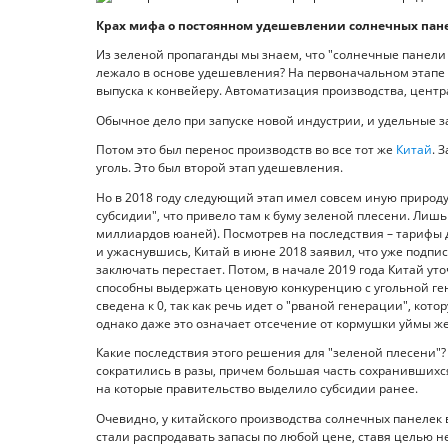
Крах мифа о постоянном удешевлении солнечных пан
Из зеленой пропаганды мы знаем, что "солнечные панели 
лежало в основе удешевления? На первоначальном этапе и
выпуска к конвейеру. Автоматизация производства, центр
Обычное дело при запуске новой индустрии, и удельные 
Потом это был перенос производств во все тот же
Китай
. 
уголь. Это был второй этап удешевления.
Но в 2018 году следующий этап имел совсем иную природ
субсидии", что привело там к буму зеленой плесени. Лишь
миллиардов юаней). Посмотрев на последствия – тарифы д
и ужаснувшись, Китай в июне 2018 заявил, что уже подп
заключать перестает. Потом, в начале 2019 года Китай ут
способны выдержать ценовую конкуренцию с угольной ге
сведена к 0, так как речь идет о "рваной генерации", кот
однако даже это означает отсечение от кормушки уймы ж
Какие последствия этого решения для "зеленой плесени"
сократились в разы, причем большая часть сохранившихс
на которые правительство выделило субсидии ранее.
Очевидно, у китайского производства солнечных панелек 
стали распродавать запасы по любой цене, ставя целью не