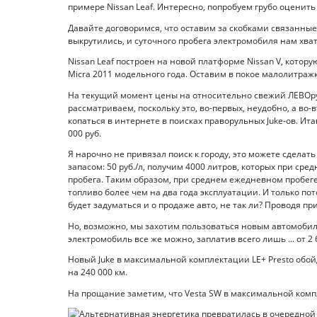
примере Nissan Leaf. Интересно, попробуем грубо оценит
Давайте договоримся, что оставим за скобками связанные 
выкрутились, и суточного пробега электромобиля нам хват
Nissan Leaf построен на новой платформе Nissan V, котор
Micra 2011 модельного года. Оставим в покое малолитражк
На текущий момент цены на относительно свежий ЛЕВОруль
рассматриваем, поскольку это, во-первых, неудобно, а во
копаться в интернете в поисках праворульных Juke-ов. Ит
000 руб.
Я нарочно не привязал поиск к городу, это можете сделать
запасом: 50 руб./л, получим 4000 литров, которых при сред
пробега. Таким образом, при среднем ежедневном пробеге 
топливо более чем на два года эксплуатации. И только по
будет задуматься и о продаже авто, не так ли? Проводя при
Но, возможно, мы захотим пользоваться новым автомоби
электромобиль все же можно, заплатив всего лишь ... от 2 
Новый Juke в максимальной комплектации LE+ Presto обойд
на 240 000 км.
На прощание заметим, что Vesta SW в максимальной компл