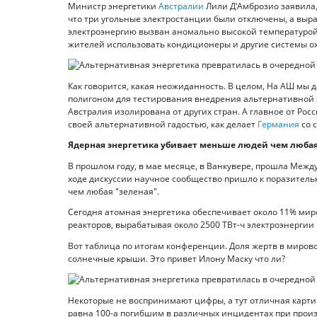
Министр энергетики
Австралии
Лили Д‘Амброзио заявила,
что три угольные электростанции были отключены, а выра
электроэнергию вызван аномально высокой температурой,
жителей использовать кондиционеры и другие системы 
Как говорится, какая неожиданность. В целом, На АШ мы 
полигоном для тестирования внедрения альтернативной э
Австралия изолирована от других стран. А главное от Росс
своей альтернативной гадостью, как делает
Германия
со 
Ядерная энергетика убивает меньше людей чем любая
В прошлом году, в мае месяце, в Ванкувере, прошла Меж
ходе дискуссии научное сообщество пришло к поразитель
чем любая "зеленая".
Сегодня атомная энергетика обеспечивает около 11% мир
реакторов, вырабатывая около 2500 ТВт-ч электроэнергии в
Вот таблица по итогам конференции. Доля жертв в мировом
солнечные крыши. Это привет Илону Маску что ли?
Некоторые не воспринимают цифры, а тут отличная карти
равна 100-а погибшим в различных инцидентах при произ