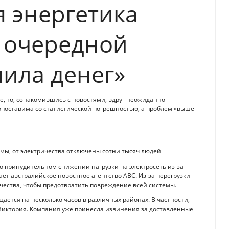
 энергетика
 очередной
пила денег»
ё, то, ознакомившись с новостями, вдруг неожиданно
сопоставима со статистической погрешностью, а проблем «выше
емы, от электричества отключены сотни тысяч людей
о принудительном снижении нагрузки на электросеть из-за
ет австралийское новостное агентство ABC. Из-за перегрузки
чества, чтобы предотвратить повреждение всей системы.
ается на несколько часов в различных районах. В частности,
 Виктория. Компания уже принесла извинения за доставленные