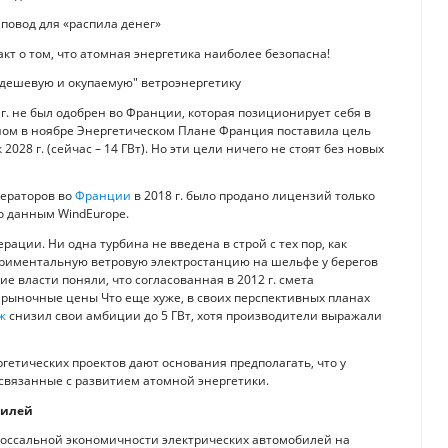
кт о том, что атомная энергетика наиболее безопасна!
 "дешевую и окупаемую" ветроэнергетику
 г. не был одобрен во Франции, которая позиционирует себя в
нном в ноябре Энергетическом Плане Франция поставила цель
28 г. (сейчас – 14 ГВт). Но эти цели ничего не стоят без новых
нераторов во
Франции
в 2018 г. было продано лицензий только
по данным WindEurope.
ции. Ни одна турбина не введена в строй с тех пор, как
периментальную ветровую электростанцию на шельфе у берегов
е власти поняли, что согласованная в 2012 г. смета
рыночные цены Что еще хуже, в своих перспективных планах
ж
снизил свои амбиции до 5 ГВт, хотя производители выражали
етических проектов дают основания предполагать, что у
 связанные с развитием атомной энергетики.
билей
лоссальной экономичности электрических автомобилей на