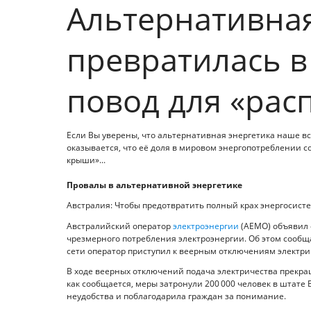
Альтернативная
превратилась в
повод для «рас
Если Вы уверены, что альтернативная энергетика наше вс
оказывается, что её доля в мировом энергопотреблении 
крыши»...
Провалы в альтернативной энергетике
Австралия: Чтобы предотвратить полный крах энергосист
Австралийский оператор
электроэнергии
(AEMO) объявил 
чрезмерного потребления электроэнергии. Об этом сообща
сети оператор приступил к веерным отключениям электри
В ходе веерных отключений подача электричества прекращ
как сообщается, меры затронули 200 000 человек в штате
неудобства и поблагодарила граждан за понимание.