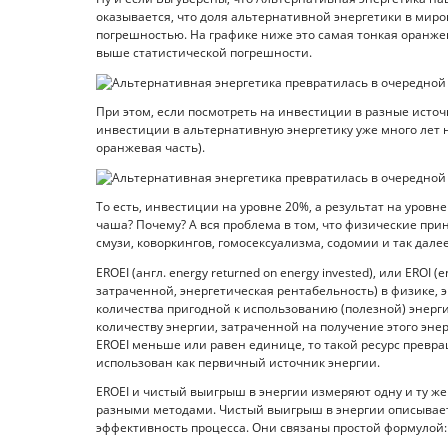
оказывается, что доля альтернативной энергетики в мир
погрешностью. На графике ниже это самая тонкая оранжева
выше статистической погрешности.
При этом, если посмотреть на инвестиции в разные источ
инвестиции в альтернативную энергетику уже много лет н
оранжевая часть).
То есть, инвестиции на уровне 20%, а результат на уровн
чаша? Почему? А вся проблема в том, что физические при
смузи, коворкингов, гомосексуализма, содомии и так далее.
EROEI (англ. energy returned on energy invested), или EROI
затраченной, энергетическая рентабельность) в физике, 
количества пригодной к использованию (полезной) энерги
количеству энергии, затраченной на получение этого энер
EROEI меньше или равен единице, то такой ресурс превра
использован как первичный источник энергии.
EROEI и чистый выигрыш в энергии измеряют одну и ту же 
разными методами. Чистый выигрыш в энергии описывает
эффективность процесса. Они связаны простой формулой: