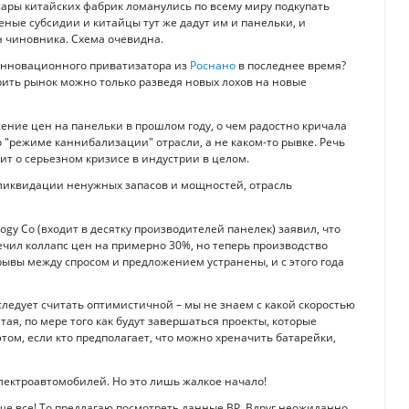
ары китайских фабрик ломанулись по всему миру подкупать
ные субсидии и китайцы тут же дадут им и панельки, и
н чиновника. Схема очевидна.
 инновационного приватизатора из
Роснано
в последнее время?
рить рынок можно только разведя новых лохов на новые
ние цен на панельки в прошлом году, о чем радостно кричала
 о "режиме каннибализации" отрасли, а не каком-то рывке. Речь
рит о серьезном кризисе в индустрии в целом.
е ликвидации ненужных запасов и мощностей, отрасль
logy Co (входит в десятку производителей панелек) заявил, что
чил коллапс цен на примерно 30%, но теперь производство
вы между спросом и предложением устранены, и с этого года
ледует считать оптимистичной – мы не знаем с какой скоростью
тая, по мере того как будут завершаться проекты, которые
том, если кто предполагает, что можно хреначить батарейки,
ектроавтомобилей. Но это лишь жалкое начало!
ше все! То предлагаю посмотреть данные BP. Вдруг неожиданно