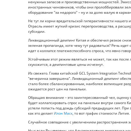
ненужных запасов и производственных мощностей. Эмисс
иностранных чиновников, чтобы они пролоббировали зеле
оборудование "за недорого" – ну и за долю малую в карма
Не тут ли корни вредительской гиперактивности нашего
Отрасль имеет жуткий кризис перепроизводства, а расши
субсидии.
Ликвидационный демпинг Китая и обеспечил резкое сниже
зеленая пропаганда, хотя чему тут радоваться? Речь идет
идет о коллапсе платежеспособного спроса, что явно гово
Устойчивым этот режим являться не может, так как посл
скукожится, а демпинговые цены исчезнут.
Из свежего. Глава китайской GCL System Integration Techno
"вечеринка завершена". Ликвидационный демпинг обеспе
стало более сбалансированным, наиболее вопиющие разры
ожидается рост цен на панельки.
Обращаю внимание – это заинтересованный чел, оценку с
будет коллапсировать спрос на панельки внутри самого Ки
успели попасть под дождь субсидий предыдущих лет. При э
как это делает
Илон Маск
, то вот график стоимости Лития.
Случайное совпадение с увеличением распространения эл
Ну и если Вы уверены, что Альтернативная энергетика на