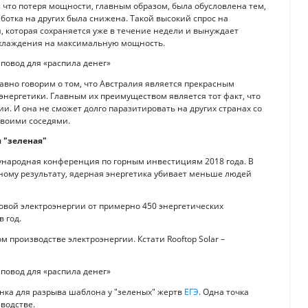
 что потеря мощности, главным образом, была обусловлена тем,
ботка на других была снижена. Такой высокий спрос на
 которая сохраняется уже в течение недели и вынуждает
охлаждения на максимальную мощность.
давно говорим о том, что Австралия является прекрасным
нергетики. Главным их преимуществом является тот факт, что
ии. И она не сможет долго паразитировать на других странах со
своими соседями.
 "зеленая"
дународная конференция по горным инвестициям 2018 года. В
ному результату, ядерная энергетика убивает меньше людей
овой электроэнергии от примерно 450 энергетических
 год.
 производстве электроэнергии. Кстати Rooftop Solar –
нка для разрыва шаблона у "зеленых" жертв
ЕГЭ
. Одна точка
водстве.