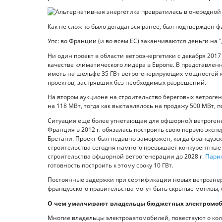
Как не сложно было догадаться ранее, был подтвержден фа
Упс: во Франции (и во всем ЕС) заканчиваются деньги на
Ни один проект в области ветроэнергетики с декабря 2017
качестве климатического лидера в Европе. В представле
иметь на шельфе 35 ГВт ветрогенерирующих мощностей к 20
проектов, застрявших без необходимых разрешений.
На втором аукционе на строительство береговых ветроге
на 118 МВт, тогда как выставлялось на продажу 500 МВт, 
Ситуация еще более угнетающая для офшорной ветрогенера
Франция в 2012 г. обязалась построить свою первую экс
Бретани. Проект был недавно заморожен, когда французски
строительства сегодня намного превышает конкурентные 
строительства офшорной ветрогенерации до 2028 г.
Пари
готовность построить к этому сроку 10 ГВт.
Постоянные задержки при сертификации новых ветроэнерг
французского правительства могут быть скрытые мотивы,
О чем умалчивают владельцы бюджетных электромо
Многие владельцы электроавтомобилей, повествуют о ко