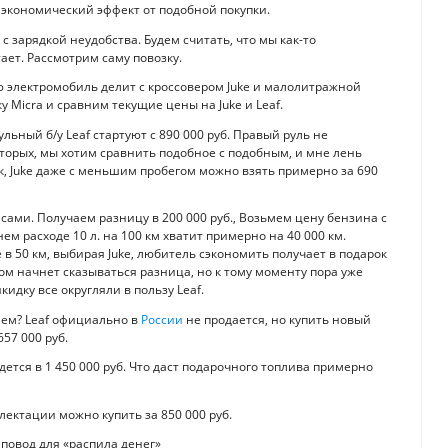
ь экономический эффект от подобной покупки.
с зарядкой неудобства. Будем считать, что мы как-то
ает. Рассмотрим саму повозку.
ую электромобиль делит с кроссовером Juke и малолитражной
у Micra и сравним текущие цены на Juke и Leaf.
ный б/у Leaf стартуют с 890 000 руб. Правый руль не
-вторых, мы хотим сравнить подобное с подобным, и мне лень
ак, Juke даже с меньшим пробегом можно взять примерно за 690
 сами. Получаем разницу в 200 000 руб., Возьмем цену бензина с
нем расходе 10 л. на 100 км хватит примерно на 40 000 км.
в 50 км, выбирая Juke, любитель сэкономить получает в подарок
том начнет сказываться разница, но к тому моменту пора уже
кидку все округляли в пользу Leaf.
лем? Leaf официально в
России
не продается, но купить новый
657 000 руб.
ется в 1 450 000 руб. Что даст подарочного топлива примерно
ектации можно купить за 850 000 руб.