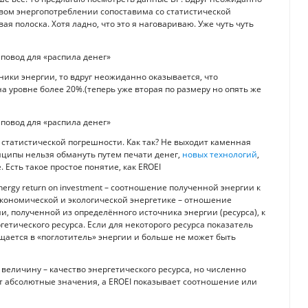
овом энергопотреблении сопоставима со статистической
я полоска. Хотя ладно, что это я наговариваю. Уже чуть чуть
ники энергии, то вдруг неожиданно оказывается, что
а уровне более 20%.(теперь уже вторая по размеру но опять же
е статистической погрешности. Как так? Не выходит каменная
нципы нельзя обмануть путем печати денег,
новых технологий
,
 Есть такое простое понятие, как EROEI
 (energy return on investment – соотношение полученной энергии к
экономической и экологической энергетике – отношение
и, полученной из определённого источника энергии (ресурса), к
гетического ресурса. Если для некоторого ресурса показатель
щается в «поглотитель» энергии и больше не может быть
величину – качество энергетического ресурса, но численно
 абсолютные значения, а EROEI показывает соотношение или