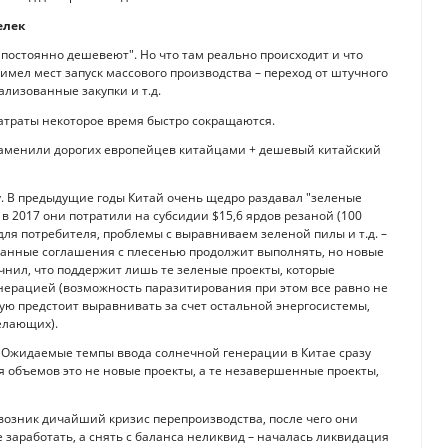
елек
постоянно дешевеют". Но что там реально происходит и что
мел мест запуск массового производства – переход от штучного
ализованные закупки и т.д.
затраты некоторое время быстро сокращаются.
Заменили дорогих европейцев китайцами + дешевый китайский
у. В предыдущие годы Китай очень щедро раздавал "зеленые
 в 2017 они потратили на субсидии $15,6 ярдов резаной (100
ля потребителя, проблемы с выравниваем зеленой пилы и т.д. –
исанные соглашения с плесенью продолжит выполнять, но новые
очнил, что поддержит лишь те зеленые проекты, которые
нерацией (возможность паразитирования при этом все равно не
орую предстоит выравнивать за счет остальной энергосистемы,
елающих).
? Ожидаемые темпы ввода солнечной генерации в Китае сразу
я объемов это не новые проекты, а те незавершенные проекты,
возник дичайший кризис перепроизводства, после чего они
 заработать, а снять с баланса неликвид – началась ликвидация