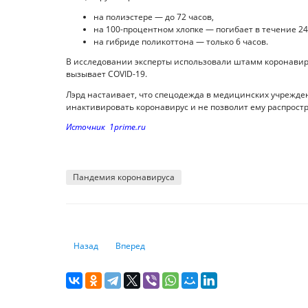
на полиэстере — до 72 часов,
на 100-процентном хлопке — погибает в течение 24
на гибриде поликоттона — только 6 часов.
В исследовании эксперты использовали штамм коронавиру
вызывает COVID-19.
Лэрд настаивает, что спецодежда в медицинских учрежд
инактивировать коронавирус и не позволит ему распрост
Источник 1prime.ru
Пандемия коронавируса
Предыдущий: Будьте бдительны, финансовые мошенни
Следующий: Золотой билет: как выросли цены
Назад
Вперед