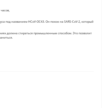
 часов,
са под названием HCoV-OC43. Он похож на SARS-CoV-2, который
ениях должна стираться промышленным способом. Это позволит
раниться.
ки придумывают новые схемы мошенничества
 на рейсы в Центральную Азию