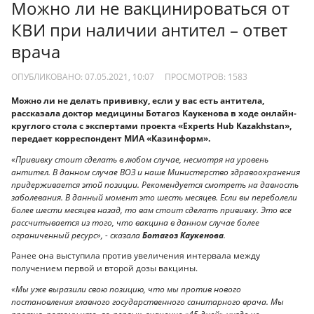
Можно ли не вакцинироваться от
КВИ при наличии антител – ответ
врача
ОПУБЛИКОВАНО: 07.05.2021, 10:07
ПРОСМОТРОВ:
1583
Можно ли не делать прививку, если у вас есть антитела,
рассказала доктор медицины Ботагоз Каукенова в ходе онлайн-
круглого стола с экспертами проекта «Experts Hub Kazakhstan»,
передает корреспондент МИА «Казинформ».
«Прививку стоит сделать в любом случае, несмотря на уровень
антител. В данном случае ВОЗ и наше Министерство здравоохранения
придерживается этой позиции. Рекомендуется смотреть на давность
заболевания. В данный момент это шесть месяцев. Если вы переболели
более шести месяцев назад, то вам стоит сделать прививку. Это все
рассчитывается из того, что вакцина в данном случае более
ограниченный ресурс», - сказала
Ботагоз Каукенова
.
Ранее она выступила против увеличения интервала между
получением первой и второй дозы вакцины.
«Мы уже выразили свою позицию, что мы против нового
постановления главного государственного санитарного врача. Мы