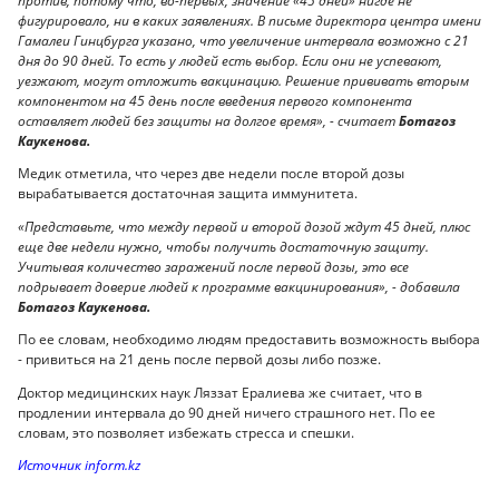
против, потому что, во-первых, значение «45 дней» нигде не
фигурировало, ни в каких заявлениях. В письме директора центра имени
Гамалеи Гинцбурга указано, что увеличение интервала возможно с 21
дня до 90 дней. То есть у людей есть выбор. Если они не успевают,
уезжают, могут отложить вакцинацию. Решение прививать вторым
компонентом на 45 день после введения первого компонента
оставляет людей без защиты на долгое время», - считает
Ботагоз
Каукенова.
Медик отметила, что через две недели после второй дозы
вырабатывается достаточная защита иммунитета.
«Представьте, что между первой и второй дозой ждут 45 дней, плюс
еще две недели нужно, чтобы получить достаточную защиту.
Учитывая количество заражений после первой дозы, это все
подрывает доверие людей к программе вакцинирования», - добавила
Ботагоз Каукенова.
По ее словам, необходимо людям предоставить возможность выбора
- привиться на 21 день после первой дозы либо позже.
Доктор медицинских наук Ляззат Ералиева же считает, что в
продлении интервала до 90 дней ничего страшного нет. По ее
словам, это позволяет избежать стресса и спешки.
Источник inform.kz