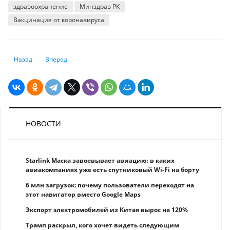
здравоохранение
Минздрав РК
Вакцинация от коронавируса
Предыдущий: Почему эксперты говорят, что родителям необходимо ва
Следующий: Что делать, если паспорт вакцинации не отоб
Назад
Вперед
НОВОСТИ
Starlink Маска завоевывает авиацию: в каких
авиакомпаниях уже есть спутниковый Wi-Fi на борту
6 млн загрузок: почему пользователи переходят на
этот навигатор вместо Google Maps
Экспорт электромобилей из Китая вырос на 120%
Трамп раскрыл, кого хочет видеть следующим