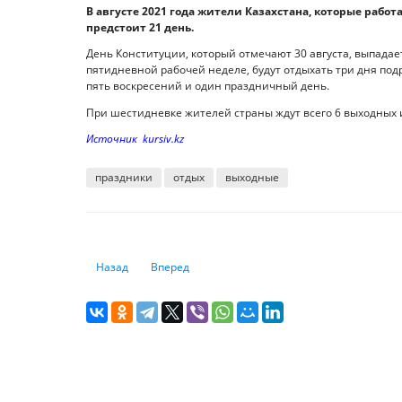
В августе 2021 года жители Казахстана, которые работ
предстоит 21 день.
День Конституции, который отмечают 30 августа, выпадае
пятидневной рабочей неделе, будут отдыхать три дня подря
пять воскресений и один праздничный день.
При шестидневке жителей страны ждут всего 6 выходных и
Источник kursiv.kz
праздники
отдых
выходные
Предыдущий: В Казахстане заблокировали соцсеть Linke
Следующий: Авиарейс задержали: какие комп
Назад
Вперед