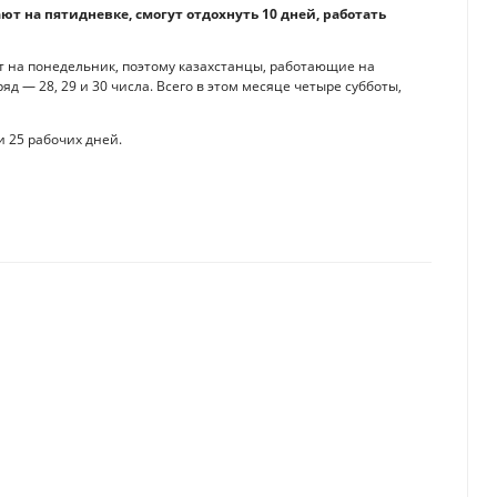
ают на пятидневке, смогут отдохнуть 10 дней, работать
т на понедельник, поэтому казахстанцы, работающие на
д — 28, 29 и 30 числа. Всего в этом месяце четыре субботы,
 25 рабочих дней.
dIn
енсации полагаются казахстанцам