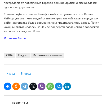
пострадали от потепления гораздо больше других, и риски для их
здоровья будут расти.
Соавтор публикации из Калифорнийского университета Келли
Кейлор уверяет, что воздействие экстремальной жары в городских
районах гораздо более серьезно, чем предполагалось ранее. Почти
каждый пятый человек на Земле подвергся воздействию городской
жары за последние 30 лет.
Источник liter.kz
США
Индия
Изменения климата
Предыдущий: Ревакцинация от коронавируса может начаться в ноябр
Следующий: Управление образования опубликовало рейтин
Назад
Вперед
НОВОСТИ