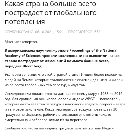
Какая страна больше всего
пострадает от глобального
потепления
ОПУБЛИКОВАНО: 06.10.2021, 15:21
ПРОСМОТРОВ:
658
Мнение экспертов.
В американском научном журнале Proceedings of the National
Academy of Sciences провели исследование и выяснили, какая
страна пострадает от изменений климата больше всего,
передает Bloomberg.
Эксперты заявили, что этой страной станет Индия: более половины
людей на Земле, которые сталкиваются с опасной для жизни жарой
из-за роста глобальных температур, живут там.
Исследователи полагаются на данные по всему миру с 1983 по 2016
год. Для сравнения они использовали индекс WBGT — показатель,
который учитывает температуру и влажность воздуха, скорость ветра
и тепловое излучение. Когда температура воздуха превышает 30
градусов по Цельсию, рабочие сталкиваются с потенциально
смертельными заболеваниями из-за перегрева.
Сообщается, что за последние три десятилетия жители Индии