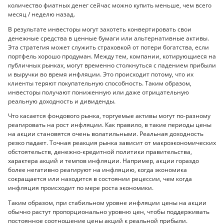
количество фиатных денег сейчас можно купить меньше, чем всего
месяц / неделю назад.
В результате инвесторы могут захотеть конвертировать свои
денежные средства в ценные бумаги или альтернативные активы.
Эта стратегия может служить страховкой от потери богатства, если
портфель хорошо продуман. Между тем, компании, котирующиеся на
публичных рынках, могут временно столкнуться с падением прибыли
и выручки во время инфляции. Это происходит потому, что их
клиенты теряют покупательную способность. Таким образом,
инвесторы получают пониженную или даже отрицательную
реальную доходность и дивиденды.
Что касается фондового рынка, торгуемые активы могут по-разному
реагировать на рост инфляции. Как правило, в такие периоды цены
на акции становятся очень волатильными. Реальная доходность
резко падает. Точная реакция рынка зависит от макроэкономических
обстоятельств, денежно-кредитной политики правительства,
характера акций и темпов инфляции. Например, акции гораздо
более негативно реагируют на инфляцию, когда экономика
сокращается или находится в состоянии рецессии, чем когда
инфляция происходит по мере роста экономики.
Таким образом, при стабильном уровне инфляции цены на акции
обычно растут пропорционально уровню цен, чтобы поддерживать
постоянное соотношение цены акций к реальной прибыли.