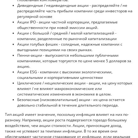
Дивидендные / недивидендные акции - распределяйте / не
распределяйте часть прибыли компании среди инвесторов на
регулярной основе
Акции IPO - акции частной корпорации, предлагаемые
общественности при новой эмиссии акций.
Акции с большой / средней / малой капитализацией -
компании, разделенные по рыночной капитализации
Акции голубых фишек - солидные, надежные компании с
выгодными позициями на своих рынках.
Пенни-акции - выпускаются небольшими публичными
компаниями, которые торгуются по цене менее 5 долларов за
акцию.
Акции ESG - компании с высокими экологическими,
социальными и корпоративными ценностями
Циклические / нециклические акции - акции, на цену которых
влияют / не влияют макроэкономические или
систематические изменения в экономике в целом.
Безопасные (низковолатильные) акции - их цена остается
довольно стабильной в течение длительного периода.
Тип акций имеет значение, поскольку инфляция влияет на них по-
разному. Например, акции роста подвергаются гораздо большему
воздействию, чем акции стоимости. Акции, приносящие доход,
также не успевают за темпами инфляции. В то же время они
обеспечивают частичное страхование от инфляции, если реальная