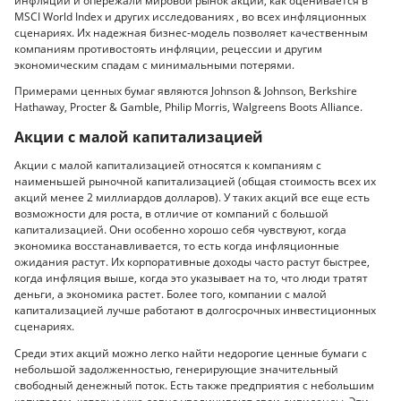
инфляции и опережали мировой рынок акций, как оценивается в
MSCI World Index и других исследованиях , во всех инфляционных
сценариях. Их надежная бизнес-модель позволяет качественным
компаниям противостоять инфляции, рецессии и другим
экономическим спадам с минимальными потерями.
Примерами ценных бумаг являются Johnson & Johnson, Berkshire
Hathaway, Procter & Gamble, Philip Morris, Walgreens Boots Alliance.
Акции с малой капитализацией
Акции с малой капитализацией относятся к компаниям с
наименьшей рыночной капитализацией (общая стоимость всех их
акций менее 2 миллиардов долларов). У таких акций все еще есть
возможности для роста, в отличие от компаний с большой
капитализацией. Они особенно хорошо себя чувствуют, когда
экономика восстанавливается, то есть когда инфляционные
ожидания растут. Их корпоративные доходы часто растут быстрее,
когда инфляция выше, когда это указывает на то, что люди тратят
деньги, а экономика растет. Более того, компании с малой
капитализацией лучше работают в долгосрочных инвестиционных
сценариях.
Среди этих акций можно легко найти недорогие ценные бумаги с
небольшой задолженностью, генерирующие значительный
свободный денежный поток. Есть также предприятия с небольшим