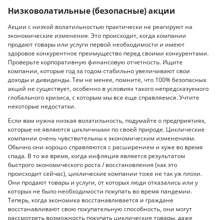
Низковолатильные (безопасные) акции
Акции с низкой волатильностью практически не реагируют на
экономические изменения. Это происходит, когда компании
продают товары или услуги первой необходимости и имеют
здоровое конкурентное преимущество перед своими конкурентами.
Проверьте корпоративную финансовую отчетность. Ищите
компании, которые год за годом стабильно увеличивают свои
доходы и дивиденды. Тем не менее, помните, что 100% безопасных
акций не существует, особенно в условиях такого непредсказуемого
глобального кризиса, с которым мы все еще справляемся. Учтите
некоторые недостатки.
Если вам нужна низкая волатильность, подумайте о предприятиях,
которые не являются цикличными по своей природе. Циклические
компании очень чувствительны к экономическим изменениям.
Обычно они хорошо справляются с расширением и хуже во время
спада. В то же время, когда инфляция является результатом
быстрого экономического роста / восстановления (как это
происходит сейчас), циклические компании тоже не так уж плохи.
Они продают товары и услуги, от которых люди отказались или у
которых не было необходимости покупать во время пандемии.
Теперь, когда экономика восстанавливается и граждане
восстанавливают свою покупательную способность, они могут
рассмотреть возможность покупать циклические товары, даже