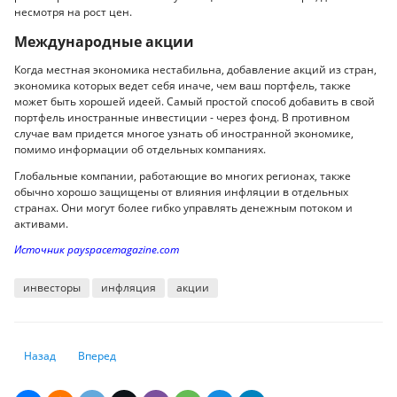
несмотря на рост цен.
Международные акции
Когда местная экономика нестабильна, добавление акций из стран,
экономика которых ведет себя иначе, чем ваш портфель, также
может быть хорошей идеей. Самый простой способ добавить в свой
портфель иностранные инвестиции - через фонд. В противном
случае вам придется многое узнать об иностранной экономике,
помимо информации об отдельных компаниях.
Глобальные компании, работающие во многих регионах, также
обычно хорошо защищены от влияния инфляции в отдельных
странах. Они могут более гибко управлять денежным потоком и
активами.
Источник payspacemagazine.com
инвесторы
инфляция
акции
Предыдущий: Dow Jones, S&P 500 и NASDAQ снизились за три дня торг
Следующий: Скачок цен на энергоносители увеличивает р
Назад
Вперед