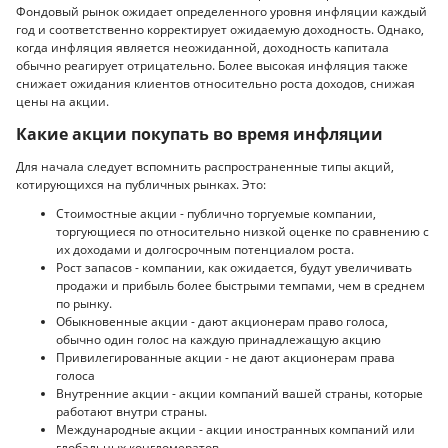
Фондовый рынок ожидает определенного уровня инфляции каждый
год и соответственно корректирует ожидаемую доходность. Однако,
когда инфляция является неожиданной, доходность капитала
обычно реагирует отрицательно. Более высокая инфляция также
снижает ожидания клиентов относительно роста доходов, снижая
цены на акции.
Какие акции покупать во время инфляции
Для начала следует вспомнить распространенные типы акций,
котирующихся на публичных рынках. Это:
Стоимостные акции - публично торгуемые компании,
торгующиеся по относительно низкой оценке по сравнению с
их доходами и долгосрочным потенциалом роста.
Рост запасов - компании, как ожидается, будут увеличивать
продажи и прибыль более быстрыми темпами, чем в среднем
по рынку.
Обыкновенные акции - дают акционерам право голоса,
обычно один голос на каждую принадлежащую акцию
Привилегированные акции - не дают акционерам права
голоса
Внутренние акции - акции компаний вашей страны, которые
работают внутри страны.
Международные акции - акции иностранных компаний или
глобальных конгломератов.