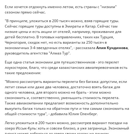
Если хочется отдохнуть именно летом, есть страны с "низким"
сезоном прямо сейчас.
"В принципе, уложиться в 200 тысяч можно, взяв горящие туры.
Сейчас горящие туры доступны в Эмираты и Катар. Сейчас там
низкие цены и есть акции от отелей, например, проживание для
детей бесплатно. В топовых направлениях, таких как Турция,
Черногория, скидок нет, но есть варианты за 250 тысяч в
экономичных 3-4-звездочных отелях", - рассказала
Алия Кундинова
,
руководитель агентства "Алмаз Тур".
Еще одна статья экономии для путешественников - это перелет
лоукостером, благо, что среди казахстанских авиаперевозчиков есть
такие предложения:
"Можно рассмотреть варианты перелета без багажа: допустим, если
летит семья или даже два человека, достаточно взять багаж для
одного человека, для второго можно не брать - этим можно
сэкономить и, соответственно, уменьшить стоимость перелета.
Также авиакомпании предлагают возможность дополнительно
выкупить багаж только на обратном пути и тем самым сэкономить на
общей стоимости тура", - добавила Юлия Оленберг.
Легко уложиться в 200 тысяч можно, рассмотрев вариант поездки на
озеро Иссык-Куль: хоть и совсем близко, а уже заграница. Экономный
турист может добраться до озера своим ходом: на личном