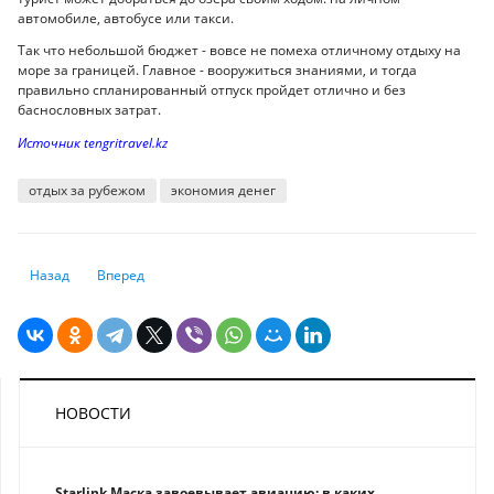
автомобиле, автобусе или такси.
Так что небольшой бюджет - вовсе не помеха отличному отдыху на
море за границей. Главное - вооружиться знаниями, и тогда
правильно спланированный отпуск пройдет отлично и без
баснословных затрат.
Источник tengritravel.kz
отдых за рубежом
экономия денег
Предыдущий: Нужно ли ограничивать высоту зданий в Алматы и влия
Следующий: БАКАД: инструкция по "применению"
Назад
Вперед
НОВОСТИ
Starlink Маска завоевывает авиацию: в каких