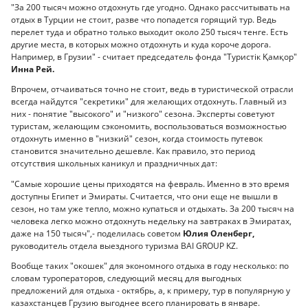
"За 200 тысяч можно отдохнуть где угодно. Однако рассчитывать на
отдых в Турции не стоит, разве что попадется горящий тур. Ведь
перелет туда и обратно только выходит около 250 тысяч тенге. Есть
другие места, в которых можно отдохнуть и куда короче дорога.
Например, в Грузии" - считает председатель фонда "Туристік Қамқор"
Инна Рей.
Впрочем, отчаиваться точно не стоит, ведь в туристической отрасли
всегда найдутся "секретики" для желающих отдохнуть. Главный из
них - понятие "высокого" и "низкого" сезона. Эксперты советуют
туристам, желающим сэкономить, воспользоваться возможностью
отдохнуть именно в "низкий" сезон, когда стоимость путевок
становится значительно дешевле. Как правило, это период
отсутствия школьных каникул и праздничных дат:
"Самые хорошие цены приходятся на февраль. Именно в это время
доступны Египет и Эмираты. Считается, что они еще не вышли в
сезон, но там уже тепло, можно купаться и отдыхать. За 200 тысяч на
человека легко можно отдохнуть недельку на завтраках в Эмиратах,
даже на 150 тысяч",- поделилась советом
Юлия Оленберг,
руководитель отдела выездного туризма BAI GROUP KZ.
Вообще таких "окошек" для экономного отдыха в году несколько: по
словам туроператоров, следующий месяц для выгодных
предложений для отдыха - октябрь, а, к примеру, тур в популярную у
казахстанцев Грузию выгоднее всего планировать в январе.