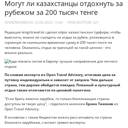
Могут ли казахстанцы отдохнуть за
рубежом за 200 тысяч тенге
ОПУБЛИКОВАНО: 23.06.2023, 13:49
ПРОСМОТРОВ:
521
Редакция tengritravel.kz сделал опрос казахстанских турфирм, чтобы
выяснить, можно ли съездить на отдых за рубеж, уложившись в
скромную по нынешним временам сумму в 200 тысяч тенге на
человека. Оказалось, отдых за границей за такой ценник - это
вполне реально.
По словам эксперта из Open Travel Advisory, итоговая цена за
путевку индивидуальна и зависит от запроса. Чем дальше
страна, тем дороже обойдется поездка. Пляжный и культурный
отдых также отличаются по ценовой политике.
"Если брать именно зарубеж, то только близлежащие страны
доступны за такую цену", - поделился мнением
Еркин Тикенов
из
Open Travel Advisory.
В основном с таким бюджетом можно рассчитывать на страны
ближнего зарубежья, считают трэвел-эксперты: