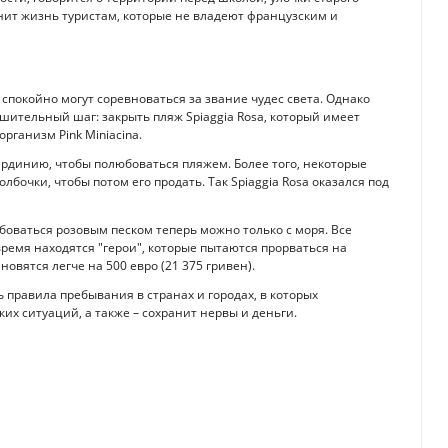
нит жизнь туристам, которые не владеют французским и
покойно могут соревноваться за звание чудес света. Однако
шительный шаг: закрыть пляж Spiaggia Rosa, который имеет
ганизм Pink Miniacina.
ардинию, чтобы полюбоваться пляжем. Более того, некоторые
бочки, чтобы потом его продать. Так Spiaggia Rosa оказался под
боваться розовым песком теперь можно только с моря. Все
время находятся "герои", которые пытаются прорваться на
новятся легче на 500 евро (21 375 гривен).
правила пребывания в странах и городах, в которых
их ситуаций, а также – сохранит нервы и деньги.