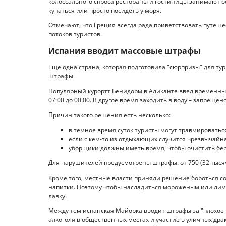
колоссального спроса рестораны и гостиницы занимают б
купаться или просто посидеть у моря.
Отмечают, что Греция всегда рада приветствовать путеш
потоков туристов.
Испания вводит массовые штрафы
Еще одна страна, которая подготовила "сюрпризы" для тур
штрафы.
Популярный курортт Бенидорм в Аликанте ввел временны
07:00 до 00:00. В другое время заходить в воду – запрещено
Причин такого решения есть несколько:
в темное время суток туристы могут травмироватьс
если с кем-то из отдыхающих случится чрезвычайна
уборщики должны иметь время, чтобы очистить бе
Для нарушителей предусмотрены штрафы: от 750 (32 тысячи
Кроме того, местные власти приняли решение бороться со
напитки. Поэтому чтобы насладиться мороженым или лим
лавку.
Между тем испанская Майорка вводит штрафы за "плохое 
алкоголя в общественных местах и участие в уличных драк