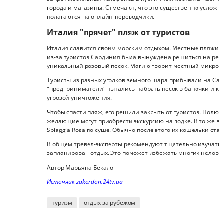
города и магазины. Отмечают, что это существенно услож
полагаются на онлайн-переводчики.
Италия "прячет" пляж от туристов
Италия славится своим морским отдыхом. Местные пляжи с
из-за туристов Сардиния была вынуждена решиться на ре
уникальный розовый песок. Магию творит местный микроор
Туристы из разных уголков земного шара прибывали на С
"предприниматели" пытались набрать песок в баночки и кол
угрозой уничтожения.
Чтобы спасти пляж, его решили закрыть от туристов. Полю
желающие могут приобрести экскурсию на лодке. В то же 
Spiaggia Rosa по суше. Обычно после этого их кошельки ста
В общем тревел-эксперты рекомендуют тщательно изучать 
запланирован отдых. Это поможет избежать многих неловк
Автор Марьяна Бекало
Источник zakordon.24tv.ua
туризм
отдых за рубежом