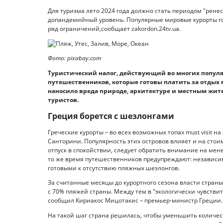
Для туризма лето 2024 года должно стать периодом "ренес
допандемийный уровень. Популярные мировые курорты гото
ряд ограничений,сообщает zakordon.24tv.ua.
Фото: pixabay.com
Туристический налог, действующий во многих популя
путешественников, которые готовы платить за отдых м
наносило вреда природе, архитектуре и местным жите
туристов.
Греция борется с шезлонгами
Греческие курорты – во всех возможных топах must visit на
Санторини. Популярность этих островов влияет и на стоим
отпуск в спокойствии, следует обратить внимание на мен
то же время путешественников предупреждают: независим
готовыми к отсутствию пляжных шезлонгов.
За считанные месяцы до курортного сезона власти стран
с 70% пляжей страны. Между тем в "экологически чувстви
сообщил Кириакос Мицотакис – премьер-министр Греции.
На такой шаг страна решилась, чтобы уменьшить количест