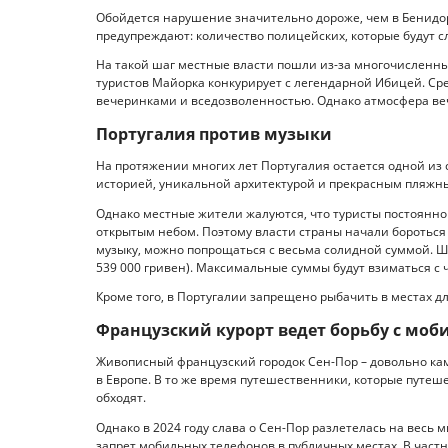
Обойдется нарушение значительно дороже, чем в Бенидорм
предупреждают: количество полицейских, которые будут с
На такой шаг местные власти пошли из-за многочисленных
туристов Майорка конкурирует с легендарной Ибицей. Ср
вечеринками и вседозволенностью. Однако атмосфера ве
Португалия против музыки
На протяжении многих лет Португалия остается одной из 
историей, уникальной архитектурой и прекрасным пляжн
Однако местные жители жалуются, что туристы постоянно
открытым небом. Поэтому власти страны начали бороться
музыку, можно попрощаться с весьма солидной суммой. Штр
539 000 гривен). Максимальные суммы будут взиматься с
Кроме того, в Португалии запрещено рыбачить в местах д
Французский курорт ведет борьбу с мо
Живописный французский городок Сен-Пор – довольно кам
в Европе. В то же время путешественники, которые путеш
обходят.
Однако в 2024 году слава о Сен-Пор разлетелась на весь 
запрет мобильных телефонов в публичных местах. В частн