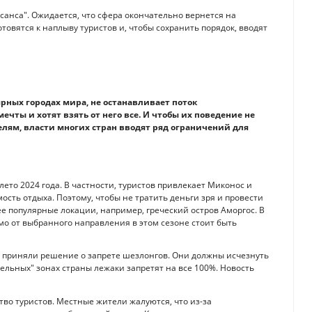
санса". Ожидается, что сфера окончательно вернется на
вятся к наплыву туристов и, чтобы сохранить порядок, вводят
рных городах мира, не останавливает поток
ечты и хотят взять от него все. И чтобы их поведение не
лям, власти многих стран вводят ряд ограничений для
 лето 2024 года. В частности, туристов привлекает Миконос и
ость отдыха. Поэтому, чтобы не тратить деньги зря и провести
ее популярные локации, например, греческий остров Аморгос. В
о от выбранного направления в этом сезоне стоит быть
ы приняли решение о запрете шезлонгов. Они должны исчезнуть
тельных" зонах страны лежаки запретят на все 100%. Новость
во туристов. Местные жители жалуются, что из-за