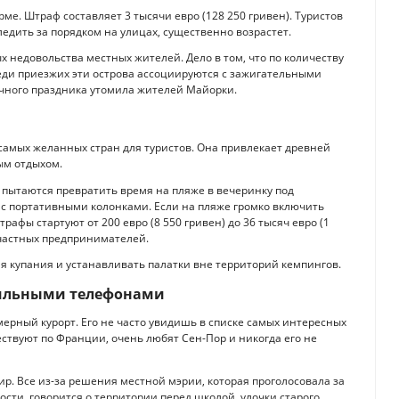
е. Штраф составляет 3 тысячи евро (128 250 гривен). Туристов
ледить за порядком на улицах, существенно возрастет.
 недовольства местных жителей. Дело в том, что по количеству
еди приезжих эти острова ассоциируются с зажигательными
чного праздника утомила жителей Майорки.
самых желанных стран для туристов. Она привлекает древней
ым отдыхом.
 пытаются превратить время на пляже в вечеринку под
 с портативными колонками. Если на пляже громко включить
афы стартуют от 200 евро (8 550 гривен) до 36 тысяч евро (1
 частных предпринимателей.
ля купания и устанавливать палатки вне территорий кемпингов.
бильными телефонами
ерный курорт. Его не часто увидишь в списке самых интересных
ествуют по Франции, очень любят Сен-Пор и никогда его не
мир. Все из-за решения местной мэрии, которая проголосовала за
ости, говорится о территории перед школой, улочки старого