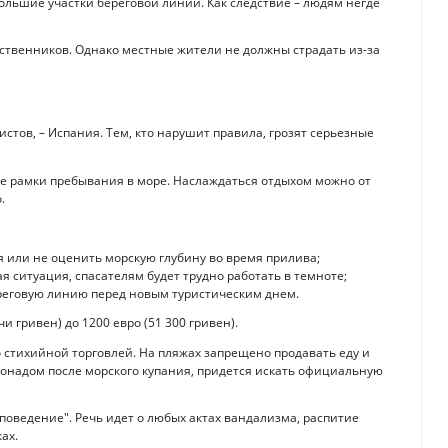
ольшие участки береговой линии. Как следствие – людям негде
ественников. Однако местные жители не должны страдать из-за
истов, – Испания. Тем, кто нарушит правила, грозят серьезные
е рамки пребывания в море. Наслаждаться отдыхом можно от
.
я или не оценить морскую глубину во время прилива;
я ситуация, спасателям будет трудно работать в темноте;
реговую линию перед новым туристическим днем.
 гривен) до 1200 евро (51 300 гривен).
 стихийной торговлей. На пляжах запрещено продавать еду и
онадом после морского купания, придется искать официальную
поведение". Речь идет о любых актах вандализма, распитие
ах.