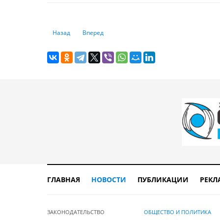
Предыдущий: Тектонические разломы в Алматы, на юге и
Следующий: Привычки жителей Вьетнама, кот
Назад
Вперед
ГЛАВНАЯ
НОВОСТИ
ПУБЛИКАЦИИ
РЕКЛ
ЗАКОНОДАТЕЛЬСТВО
ОБЩЕСТВО И ПОЛИТИКА