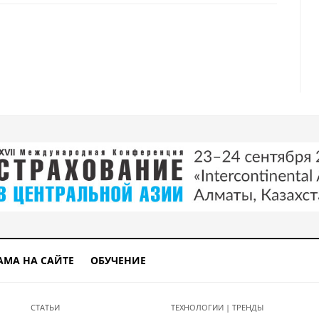
 востоке страны: сейсмологи подготовили новые карты опасных зон
орые удивляют туристов
АМА НА САЙТЕ
ОБУЧЕНИЕ
СТАТЬИ
ТЕХНОЛОГИИ | ТРЕНДЫ