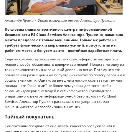
Александр Пушкин. Фото: из личного архива Александра Пушкина
По словам главы оперативного центра информационной
безопасности PS Cloud Services Александра Пушкина, вакансию
мечты предлагают только мошенники. Только их работа не
требует физических и моральных усилий, присутствия на
рабочем месте, а бонусом за это – достойная заработная плата.
Судя по количеству мошеннических схем, аферисты находят все
новые способы обманывать доверчивых людей. Попасть на одну из
таких привлекательных вакансий довольно легко. Потому что эти
объявления размещены на популярных сайтах по поиску работы и в
социальных сетях. Однако за внешним лоском скрывается темная
правда – эти “вакансии” не более чем уловка для того, чтобы
заманить доверчивых людей в сеть аферистов. Руководитель
оперативного центра информационной безопасности PS Cloud
Services Александр Пушкин рассказал о популярных схемах
мошенничества и способах защиты от них.
Тайный покупатель
Соискателям предлагают оценивать качество обслуживания в
различных магазинах или компаниях, за что обещают хорошее