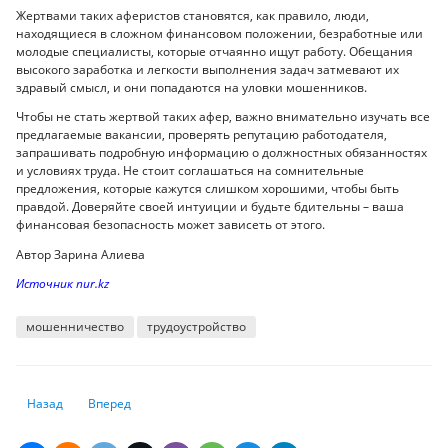
Жертвами таких аферистов становятся, как правило, люди,
находящиеся в сложном финансовом положении, безработные или
молодые специалисты, которые отчаянно ищут работу. Обещания
высокого заработка и легкости выполнения задач затмевают их
здравый смысл, и они попадаются на уловки мошенников.
Чтобы не стать жертвой таких афер, важно внимательно изучать все
предлагаемые вакансии, проверять репутацию работодателя,
запрашивать подробную информацию о должностных обязанностях
и условиях труда. Не стоит соглашаться на сомнительные
предложения, которые кажутся слишком хорошими, чтобы быть
правдой. Доверяйте своей интуиции и будьте бдительны – ваша
финансовая безопасность может зависеть от этого.
Автор Зарина Алиева
Источник nur.kz
мошенничество
трудоустройство
Предыдущий: Шестилетки или семилетки: какой возраст идеален для
Следующий: Когда дети Казахстана получат следующую вы
Назад
Вперед