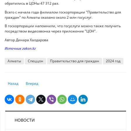
обратились в ЦОНы 47 312 раз.
Всего с начала года филиалом госкорпорации "Правительство для
граждан" по Алматы оказано около 2 млн госуслуг.
В госкорпорации напомнили, что госуслуги можно также получить
посредством видеозвонка через приложение "ЦОН".
Автор Динара Халдарова
Источник zakon.kz
Алматы
Спеццон
Правительство для граждан
2024 год
Предыдущий: Что изменится в жизни казахстанцев с октября
Следующий: Дифтарифы и высокие счета за электроэнергию
Назад
Вперед
НОВОСТИ