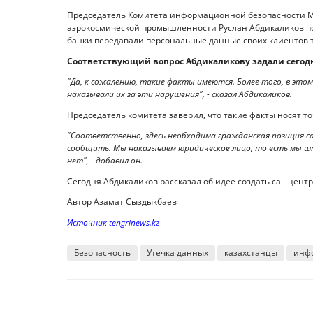
Председатель Комитета информационной безопасности М
аэрокосмической промышленности Руслан Абдикаликов по
банки передавали персональные данные своих клиентов т
Соответствующий вопрос Абдикаликову задали сегодн
"Да, к сожалению, такие факты имеются. Более того, в этом
наказывали их за эти нарушения", - сказал Абдикаликов.
Председатель комитета заверил, что такие факты носят т
"Соответственно, здесь необходима гражданская позиция с
сообщить. Мы наказываем юридическое лицо, то есть мы ш
нет", - добавил он.
Сегодня Абдикаликов рассказал об идее создать call-цент
Автор Азамат Сыздыкбаев
Источник tengrinews.kz
Безопасность
Утечка данных
казахстанцы
инф