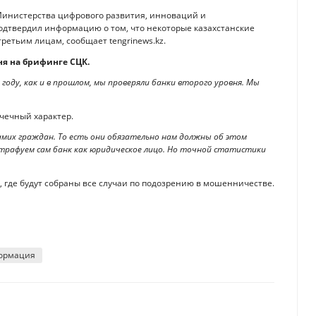
инистерства цифрового развития, инноваций и
дтвердил информацию о том, что некоторые казахстанские
ретьим лицам, сообщает tengrinews.kz.
я на брифинге СЦК.
 году, как и в прошлом, мы проверяли банки второго уровня. Мы
очечный характер.
амих граждан. То есть они обязательно нам должны об этом
трафуем сам банк как юридическое лицо. Но точной статистики
р, где будут собраны все случаи по подозрению в мошенничестве.
ормация