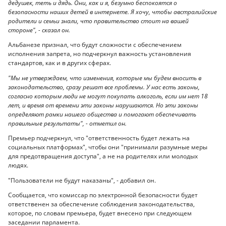
дедушек, теть и дядь. Они, как и я, безумно беспокоятся о
безопасности наших детей в интернете. Я хочу, чтобы австралийские
родители и семьи знали, что правительство стоит на вашей
стороне", - сказал он.
Альбанезе признал, что будут сложности с обеспечением
исполнения запрета, но подчеркнул важность установления
стандартов, как и в других сферах.
"Мы не утверждаем, что изменения, которые мы будем вносить в
законодательство, сразу решат все проблемы. У нас есть законы,
согласно которым люди не могут покупать алкоголь, если им нет 18
лет, и время от времени эти законы нарушаются. Но эти законы
определяют рамки нашего общества и помогают обеспечивать
правильные результаты", - отметил он.
Премьер подчеркнул, что "ответственность будет лежать на
социальных платформах", чтобы они "принимали разумные меры
для предотвращения доступа", а не на родителях или молодых
людях.
"Пользователи не будут наказаны", - добавил он.
Сообщается, что комиссар по электронной безопасности будет
ответственен за обеспечение соблюдения законодательства,
которое, по словам премьера, будет внесено при следующем
заседании парламента.