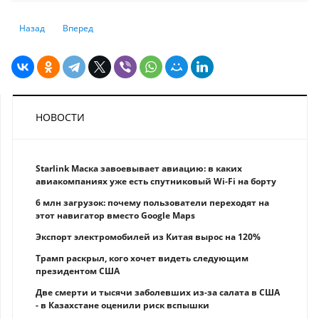
Предыдущий: Тарифы Трампа угрожают благополучию азиатских стра
Следующий: 4 самых бюджетных города Европы для осеннег
Назад
Вперед
НОВОСТИ
Starlink Маска завоевывает авиацию: в каких
авиакомпаниях уже есть спутниковый Wi-Fi на борту
6 млн загрузок: почему пользователи переходят на
этот навигатор вместо Google Maps
Экспорт электромобилей из Китая вырос на 120%
Трамп раскрыл, кого хочет видеть следующим
президентом США
Две смерти и тысячи заболевших из-за салата в США
- в Казахстане оценили риск вспышки