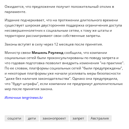
Ожидается, что предложение получит положительный отклик в
парламенте.
Издание подчеркивает, что на протяжении длительного времени
существует широкая двусторонняя поддержка ограничения доступа
несовершеннолетних к социальным сетям, к тому же штаты и
территории рассматривают свои собственные запреты.
Законы вступят в силу через 12 месяцев после принятия.
Министр связи
Мишель Роуленд
сообщила, что компании
социальных сетей были проконсультированы по поводу запрета и
что годовая подготовка позволит внедрить изменения "на практике".
По ее словам, платформы социальных сетей "были предупреждены",
и некоторые платформы уже начали усиливать меры безопасности
"даже без наличия законодательства". Однако она предупредила,
что "будут штрафы", если компании не предпримут дополнительных
мер после принятия закона.
Источник tengrinews.kz
соцсети
дети
законопроект
запрет
Австралия