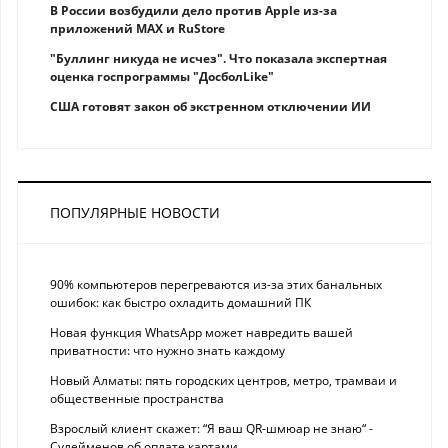
В России возбудили дело против Apple из-за
приложений MAX и RuStore
"Буллинг никуда не исчез". Что показала экспертная
оценка госпрограммы "ДосболLike"
США готовят закон об экстренном отключении ИИ
ПОПУЛЯРНЫЕ НОВОСТИ
90% компьютеров перегреваются из-за этих банальных
ошибок: как быстро охладить домашний ПК
Новая функция WhatsApp может навредить вашей
приватности: что нужно знать каждому
Новый Алматы: пять городских центров, метро, трамваи и
общественные пространства
Взрослый клиент скажет: “Я ваш QR-шмюар не знаю“ -
Сулейменов об оплате картами