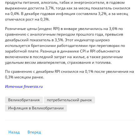
продукты питания, алкоголь, табак и энергоносители, в годовом
выражении достигла 3,7%, тогда как за месяц показатель снизился
на 0,4%. В декабре годовая инфляция составляла 3,2%, а за месяц
отмечался рост на 0,3%.
Розничные цены (индекс RPI) в январе увеличились на 3,6% по
сравнению с аналогичным периодом прошлого года, превысив
декабрьский показатель в 3,5%. Этот индикатор широко
используется британскими работодателями при переговорах по
заработной плате. Разница в динамике CPI и RPI объясняется
включением в последний затрат на жилье, а также различным
удельным весом авиаперелетов, страхования и топлива.
По сравнению с декабрем RPI снизился на 0,1% после увеличения на
0,3% месяцем ранее.
Источник finversia.ru
Великобритания
потребительский рынок
Инфляция в Великобритании
Предыдущий: Глобальная инфляция вернулась к целевым показател
Следующий: Глобальный саммит обязывает 58 стран обеспе
Назад
Вперед