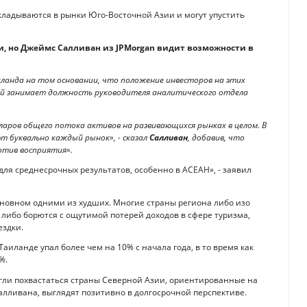
ладываются в рынки Юго-Восточной Азии и могут упустить
и, но Джеймс Салливан из JPMorgan видит возможности в
ланда на том основании, что положение инвесторов на этих
ый занимает должность руководителя аналитического отдела
аров общего потока активов на развивающихся рынках в целом. В
т буквально каждый рынок», - сказал
Салливан
, добавив, что
ротив восприятия».
ля среднесрочных результатов, особенно в АСЕАН», - заявил
сновном одними из худших. Многие страны региона либо изо
 либо борются с ощутимой потерей доходов в сфере туризма,
ездки.
аиланде упал более чем на 10% с начала года, в то время как
%.
гли похвастаться страны Северной Азии, ориентированные на
лливана, выглядят позитивно в долгосрочной перспективе.