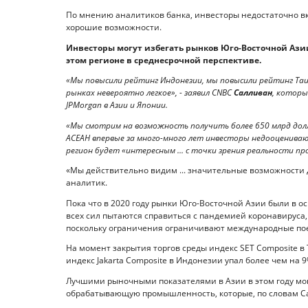
По мнению аналитиков банка, инвесторы недостаточно вк
хорошие возможности.
Инвесторы могут избегать рынков Юго-Восточной Ази
этом регионе в среднесрочной перспективе.
«Мы повысили рейтинг Индонезии, мы повысили рейтинг Таи
рынках невероятно легкое», - заявил CNBC
Салливан
, котор
JPMorgan в Азии и Японии.
«Мы смотрим на возможность получить более 650 млрд долл
АСЕАН впервые за много-много лет инвесторы недооцениваю
регион будет «интересным ... с точки зрения реальности п
«Мы действительно видим ... значительные возможности д
аналитик.
Пока что в 2020 году рынки Юго-Восточной Азии были в о
всех сил пытаются справиться с пандемией коронавируса,
поскольку ограничения ограничивают международные по
На момент закрытия торгов среды индекс SET Composite в Т
индекс Jakarta Composite в Индонезии упал более чем на 9
Лучшими рыночными показателями в Азии в этом году мо
обрабатывающую промышленность, которые, по словам Са