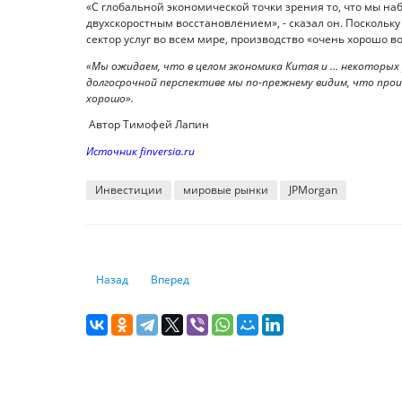
«С глобальной экономической точки зрения то, что мы на
двухскоростным восстановлением», - сказал он. Посколь
сектор услуг во всем мире, производство «очень хорошо в
«Мы ожидаем, что в целом экономика Китая и ... некоторых 
долгосрочной перспективе мы по-прежнему видим, что прои
хорошо».
Автор Тимофей Лапин
Источник finversia.ru
Инвестиции
мировые рынки
JPMorgan
Предыдущий: Tesla начнет выпускать зарядные станции 
Следующий: Джанет Йеллен станет министро
Назад
Вперед