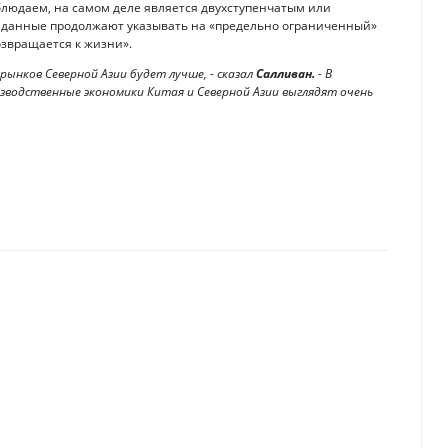
блюдаем, на самом деле является двухступенчатым или
ку данные продолжают указывать на «предельно ограниченный»
озвращается к жизни».
рынков Северной Азии будет лучше, - сказал
Салливан.
- В
зводственные экономики Китая и Северной Азии выглядят очень
для электрокаров в Китае
м финансов США во имя спасения экономики