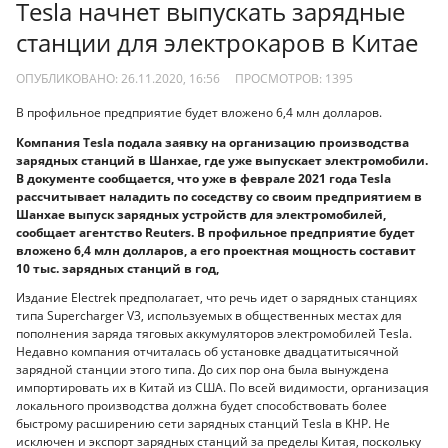
Tesla начнет выпускать зарядные
станции для электрокаров в Китае
ОПУБЛИКОВАНО: 26.11.2020, 16:56
ПРОСМОТРОВ:
1395
В профильное предприятие будет вложено 6,4 млн долларов.
Компания Tesla подала заявку на организацию производства
зарядных станций в Шанхае, где уже выпускает электромобили.
В документе сообщается, что уже в феврале 2021 года Tesla
рассчитывает наладить по соседству со своим предприятием в
Шанхае выпуск зарядных устройств для электромобилей,
сообщает агентство Reuters. В профильное предприятие будет
вложено 6,4 млн долларов, а его проектная мощность составит
10 тыс. зарядных станций в год,
Издание Electrek предполагает, что речь идет о зарядных станциях
типа Supercharger V3, используемых в общественных местах для
пополнения заряда тяговых аккумуляторов электромобилей Tesla.
Недавно компания отчиталась об установке двадцатитысячной
зарядной станции этого типа. До сих пор она была вынуждена
импортировать их в Китай из США. По всей видимости, организация
локального производства должна будет способствовать более
быстрому расширению сети зарядных станций Tesla в КНР. Не
исключен и экспорт зарядных станций за пределы Китая, поскольку