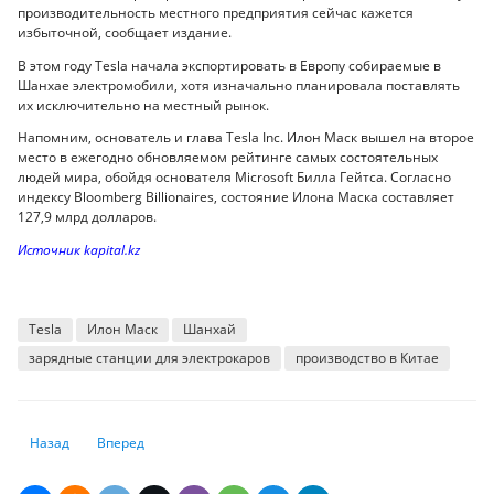
производительность местного предприятия сейчас кажется
избыточной, сообщает издание.
В этом году Tesla начала экспортировать в Европу собираемые в
Шанхае электромобили, хотя изначально планировала поставлять
их исключительно на местный рынок.
Напомним, основатель и глава Tesla Inc. Илон Маск вышел на второе
место в ежегодно обновляемом рейтинге самых состоятельных
людей мира, обойдя основателя Microsoft Билла Гейтса. Согласно
индексу Bloomberg Billionaires, состояние Илона Маска составляет
127,9 млрд долларов.
Источник kapital.kz
Tesla
Илон Маск
Шанхай
зарядные станции для электрокаров
производство в Китае
Предыдущий: Visa запускает виртуальную коммерческую карту
Следующий: JPMorgan призывает не упустить возможности
Назад
Вперед