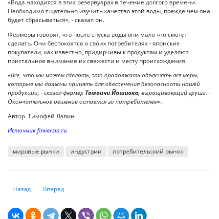
«Вода находится в этих резервуарах в течение долгого времени.
Необходимо тщательно изучить качество этой воды, прежде чем она
будет сбрасываться», - сказал он.
Фермеры говорят, что после спуска воды они мало что смогут
сделать. Они беспокоятся о своих потребителях - японские
покупатели, как известно, придирчивы к продуктам и уделяют
пристальное внимание их свежести и месту происхождения.
«Все, что мы можем сделать, это продолжать объяснять все меры,
которые мы должны принять для обеспечения безопасности нашей
продукции, - сказал фермер
Томоичи Йошиока
, выращивающий груши. -
Окончательное решение остается за потребителем».
Автор Тимофей Лапин
Источник finversia.ru
мировые рынки
индустрии
потребительский рынок
Предыдущий: Агросубсидии: как не рубить с плеча и наладить эффек
Следующий: Казахстанские авиакомпании перевезли 6,9 млн
Назад
Вперед