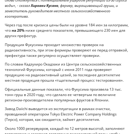
снова столкнуться с потенциальным ущербом репутации из-за сброса
воды», - сказал
Хироаки Кусано
, фермер, выращивающий груши, и
заместитель руководителя местного сельскохозяйственного
кооператива.
Через год после кризиса цены были на уровне 184 иен за килограмм,
что
на 20%
ниже среднего показателя, превышающего 230 иен для
других префектур.
Продукция Фукусимы проходит множество проверок на
радиоактивность, при этом фермеры проверяют ее перед отправкой,
префектура также регулярно осуществляет проверки.
По словам Кадзухиро Окадзаки из Центра сельскохозяйственных
технологий Фукусимы, который с июня 2011 года проверяет
продукцию на радиоактивный цезий, за последнее десятилетие
местная продукция прошла «тщательный процесс тестирования».
Официальные данные показали, что Фукусима произвела 13 тыс.
тонн груш в 2020 году, что сделало ее четвертым по величине
регионом-производителем популярных фруктов в Японии.
Завод Daiichi выводится из эксплуатации в рамках очистки,
проводимой оператором Tokyo Electric Power Company Holdings
(Tepco), которая, как ожидается, займет десятилетия.
Около 1000 резервуаров, каждый по 12 метров высотой, заполняют
территорию и содержат достаточно радиоактивной воды, чтобы