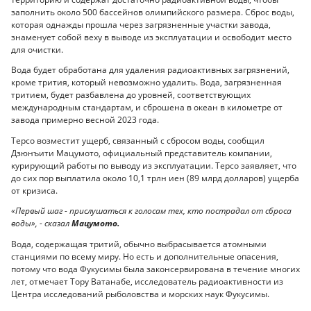
заполнить около 500 бассейнов олимпийского размера. Сброс воды,
которая однажды прошла через загрязненные участки завода,
знаменует собой веху в выводе из эксплуатации и освободит место
для очистки.
Вода будет обработана для удаления радиоактивных загрязнений,
кроме трития, который невозможно удалить. Вода, загрязненная
тритием, будет разбавлена ​​до уровней, соответствующих
международным стандартам, и сброшена в океан в километре от
завода примерно весной 2023 года.
Tepco возместит ущерб, связанный с сбросом воды, сообщил
Дзюнъити Мацумото, официальный представитель компании,
курирующий работы по выводу из эксплуатации. Tepco заявляет, что
до сих пор выплатила около 10,1 трлн иен (89 млрд долларов) ущерба
от кризиса.
«Первый шаг - прислушаться к голосам тех, кто пострадал от сброса
воды», - сказал
Мацумото.
Вода, содержащая тритий, обычно выбрасывается атомными
станциями по всему миру. Но есть и дополнительные опасения,
потому что вода Фукусимы была законсервирована в течение многих
лет, отмечает Тору Ватанабе, исследователь радиоактивности из
Центра исследований рыболовства и морских наук Фукусимы.