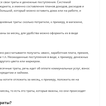
се свои траты и денежные поступления. Системой
юджета, а именно составление планов доходов, расходов и
 большой, который можно оставить дома или на работе, и
невные траты: сколько потратили, к примеру, в магазине,
ны за месяц, для удобства можно оформить их в виде
чно рассчитываете получить: аванс, заработная плата, премия,
 и т.п. Неожиданные поступления в виде, к примеру, денежных
другого цвета или маркером.
сячные траты, речь идет об оплате коммунальных услуг, взнос
о кредитам и займам.
вы хотите отложить за месяц, к примеру, положить ее на
есяц, то есть это траты, которые важны, но они происходят
траты?