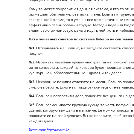
Кому-то может понравиться данная система, а кто-то от не
им мешает обычная человеческая лень. Если вам трудно в
электронной форме, то в уме вы все цифры точно не сможе
эффективно планировании трудно. Методы ведения бюдже
знают свою финансовую цель и идут к ней, хоть и небол
Пять полезных советов по системе Kakebo на современ
№1.
Отправляясь на шопинг, не забудьте составить списо
покупок.
№2.
Избежать незапланированных трат также поможет сле
их по конвертам, каждый из которых будет предназначен 
культурные и образовательные – другая и так далее.
№3.
Несрочные покупки отложите на месяц. Если по прошес
смело ее берите. Если нет, тогда откажитесь от нее навсег
№4.
Если вам возвратили долг, положите все деньги на де
№5. Если размениваете крупную сумму, то часть полученны
сдачей, которую вам дали в магазине. Ее можно положить 
положите ее на свой депозит. Вы не поверите, как быстро 
каждым днем.
Источник fingramota.kz