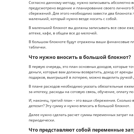
Согласно данному методу, нужно записывать абсолютно в
предусмотрено ведение и планирование своего личного б
сбережений. Для этого необходимо завести два блокнота:
маленький, который нужно везде носить с собой.
В маленький блокнот вы должны записывать все свои ежед
аптеке, кафе, в общем все до мелочей.
В большом блокноте будут отражены ваши финансовые пла
таблички.
Что нужно вносить в большой блокнот?
В первую очередь, это план основных доходов, которые то
деньги, которые вам должны возвратить, доход от аренды
подарков, выигрышей в лотерею, можно выделить ручкой 
В плане расходов необходимо указать обязательные ежеме
за ипотеку, расходы на сотовую связь, обучение, оплату п
И, наконец, третий план – это ваши сбережения. Сколько 
депозит? Эту сумму и нужно вписать в большой блокнот.
Далее нужно сделать расчет суммы переменных затрат на м
периодически.
Что представляют собой переменные за