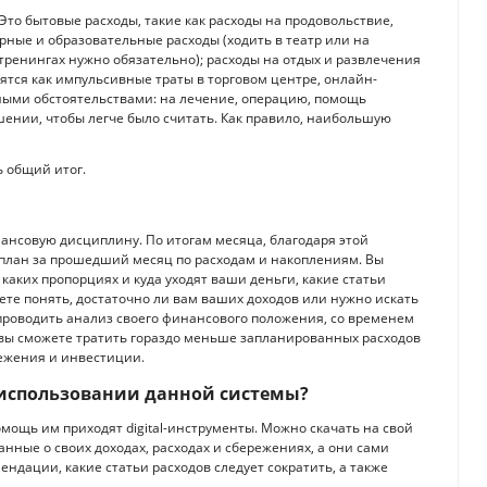
Это бытовые расходы, такие как расходы на продовольствие,
урные и образовательные расходы (ходить в театр или на
тренингах нужно обязательно); расходы на отдых и развлечения
ятся как импульсивные траты в торговом центре, онлайн-
рными обстоятельствами: на лечение, операцию, помощь
шении, чтобы легче было считать. Как правило, наибольшую
ь общий итог.
ансовую дисциплину. По итогам месяца, благодаря этой
 план за прошедший месяц по расходам и накоплениям. Вы
 каких пропорциях и куда уходят ваши деньги, какие статьи
ете понять, достаточно ли вам ваших доходов или нужно искать
проводить анализ своего финансового положения, со временем
 вы сможете тратить гораздо меньше запланированных расходов
режения и инвестиции.
 использовании данной системы?
мощь им приходят digital-инструменты. Можно скачать на свой
нные о своих доходах, расходах и сбережениях, а они сами
ндации, какие статьи расходов следует сократить, а также