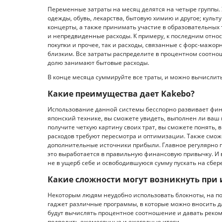
Переменные затраты на месяц делятся на четыре группы. 
одежды, обувь, лекарства, бытовую химию и другое; культ
концерты, а также принимать участие в образовательных 
и непредвиденные расходы. К примеру, к последним относ
покупки и прочее, так и расходы, связанные с форс-мажо
близким. Все затраты распределите в процентном соотно
долю занимают бытовые расходы.
В конце месяца суммируйте все траты, и можно вычислит
Какие преимущества дает Kakebo?
Использование данной системы бесспорно развивает фин
японский технике, вы сможете увидеть, выполнен ли ваш
получите четкую картину своих трат, вы сможете понять, в
расходов требуют пересмотра и оптимизации. Также смож
дополнительные источники прибыли. Главное регулярно 
это выработается в правильную финансовую привычку. И
не в ущерб себе и освободившуюся сумму пускать на сбе
Какие сложности могут возникнуть при
Некоторым людям неудобно использовать блокноты, на по
гаджет различные программы, в которые можно вносить да
будут вычислять процентное соотношение и давать рекоме
подводить ежемесячные и ежегодные итоги.