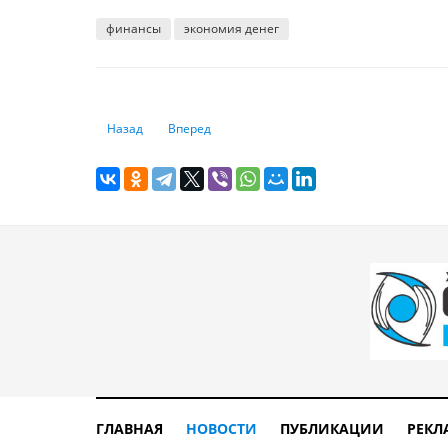
финансы
экономия денег
Предыдущий: Компании-зомби: как их распознать и поч
Следующий: 7 худших денежных ошибок, котор
Назад
Вперед
ГЛАВНАЯ
НОВОСТИ
ПУБЛИКАЦИИ
РЕКЛ