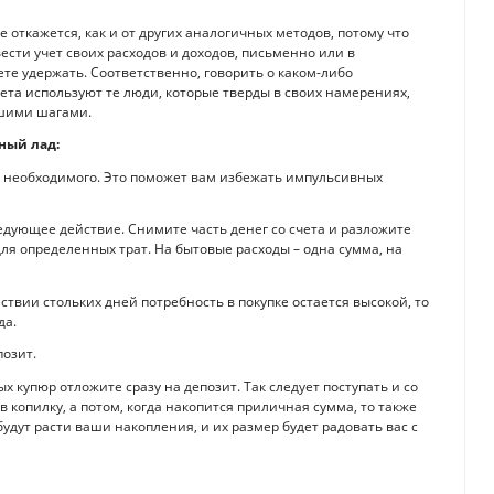
е откажется, как и от других аналогичных методов, потому что
ести учет своих расходов и доходов, письменно или в
те удержать. Соответственно, говорить о каком-либо
та используют те люди, которые тверды в своих намерениях,
ьшими шагами.
ный лад:
к необходимого. Это поможет вам избежать импульсивных
дующее действие. Снимите часть денег со счета и разложите
для определенных трат. На бытовые расходы – одна сумма, на
твии стольких дней потребность в покупке остается высокой, то
да.
позит.
х купюр отложите сразу на депозит. Так следует поступать и со
в копилку, а потом, когда накопится приличная сумма, то также
будут расти ваши накопления, и их размер будет радовать вас с