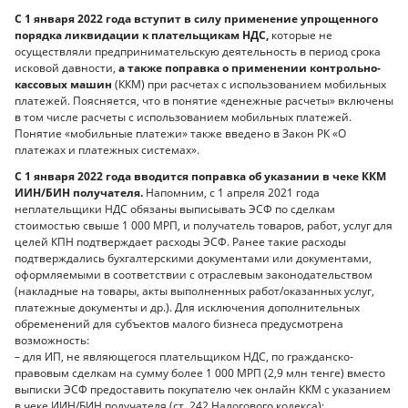
С 1 января 2022 года вступит в силу применение упрощенного
порядка ликвидации к плательщикам НДС,
которые не
осуществляли предпринимательскую деятельность в период срока
исковой давности,
а также поправка о применении контрольно-
кассовых машин
(ККМ) при расчетах с использованием мобильных
платежей. Поясняется, что в понятие «денежные расчеты» включены
в том числе расчеты с использованием мобильных платежей.
Понятие «мобильные платежи» также введено в Закон РК «О
платежах и платежных системах».
С 1 января 2022 года вводится поправка об указании в чеке ККМ
ИИН/БИН получателя.
Напомним, с 1 апреля 2021 года
неплательщики НДС обязаны выписывать ЭСФ по сделкам
стоимостью свыше 1 000 МРП, и получатель товаров, работ, услуг для
целей КПН подтверждает расходы ЭСФ. Ранее такие расходы
подтверждались бухгалтерскими документами или документами,
оформляемыми в соответствии с отраслевым законодательством
(накладные на товары, акты выполненных работ/оказанных услуг,
платежные документы и др.). Для исключения дополнительных
обременений для субъектов малого бизнеса предусмотрена
возможность:
– для ИП, не являющегося плательщиком НДС, по гражданско-
правовым сделкам на сумму более 1 000 МРП (2,9 млн тенге) вместо
выписки ЭСФ предоставить покупателю чек онлайн ККМ с указанием
в чеке ИИН/БИН получателя (ст. 242 Налогового кодекса);