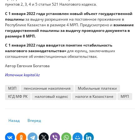
пунктов 2, 3, 4 и 5 статьи 521 Налогового кодекса.
С 1 января 2022 года установлен новый объект государственной
пошлины
за выдачу разрешения на постоянное проживание в
Республике Казахстан в размере 4 МРП. Предусмотрено и
взимание
государственной пошлины за выдачу проездного документа в
размере 8 МРП.
С 1 января 2022 года вводится понятие «стабильность
налогового законодательства»
для юрлиц, заключивших
соглашение об инвестиционных обязательствах.
Автор Евгения Богатова
Источник kapital.kz
МЗП
пенсионные накопления
Мобильные платежи
КГД МФ РК
налоговый кодекс
налоги в Казахстане
МРП
Предыдущий: Каким 2021 год был для ЕНПФ
Следующий: Аналитики о прогнозе инфляции в 2021-2022 г
Назад
Вперед