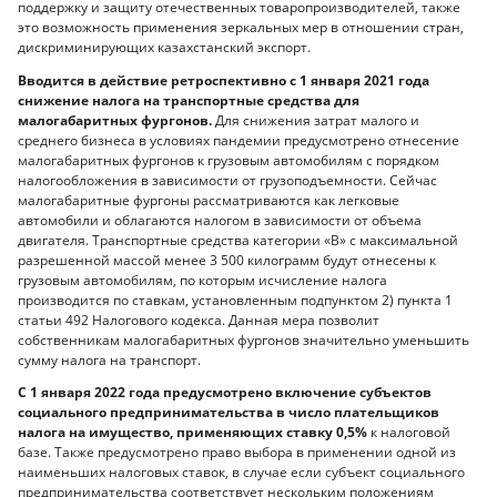
поддержку и защиту отечественных товаропроизводителей, также
это возможность применения зеркальных мер в отношении стран,
дискриминирующих казахстанский экспорт.
Вводится в действие ретроспективно с 1 января 2021 года
снижение налога на транспортные средства для
малогабаритных фургонов.
Для снижения затрат малого и
среднего бизнеса в условиях пандемии предусмотрено отнесение
малогабаритных фургонов к грузовым автомобилям с порядком
налогообложения в зависимости от грузоподъемности. Сейчас
малогабаритные фургоны рассматриваются как легковые
автомобили и облагаются налогом в зависимости от объема
двигателя. Транспортные средства категории «B» с максимальной
разрешенной массой менее 3 500 килограмм будут отнесены к
грузовым автомобилям, по которым исчисление налога
производится по ставкам, установленным подпунктом 2) пункта 1
статьи 492 Налогового кодекса. Данная мера позволит
собственникам малогабаритных фургонов значительно уменьшить
сумму налога на транспорт.
С 1 января 2022 года предусмотрено включение субъектов
социального предпринимательства в число плательщиков
налога на имущество, применяющих ставку 0,5%
к налоговой
базе. Также предусмотрено право выбора в применении одной из
наименьших налоговых ставок, в случае если субъект социального
предпринимательства соответствует нескольким положениям