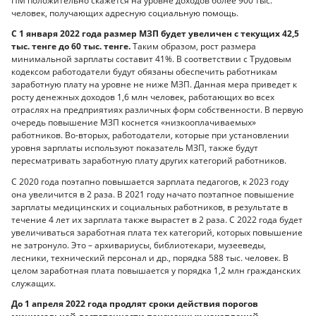
ПМ положительно скажется на уровне доходов более 900 тыс.
человек, получающих адресную социальную помощь.
С 1 января 2022 года размер МЗП будет увеличен с текущих 42,5
тыс. тенге до 60 тыс. тенге.
Таким образом, рост размера
минимальной зарплаты составит 41%. В соответствии с Трудовым
кодексом работодатели будут обязаны обеспечить работникам
заработную плату на уровне не ниже МЗП. Данная мера приведет к
росту денежных доходов 1,6 млн человек, работающих во всех
отраслях на предприятиях различных форм собственности. В первую
очередь повышение МЗП коснется «низкооплачиваемых»
работников. Во-вторых, работодатели, которые при установлении
уровня зарплаты используют показатель МЗП, также будут
пересматривать заработную плату других категорий работников.
С 2020 года поэтапно повышается зарплата педагогов, к 2023 году
она увеличится в 2 раза. В 2021 году начато поэтапное повышение
зарплаты медицинских и социальных работников, в результате в
течение 4 лет их зарплата также вырастет в 2 раза. С 2022 года будет
увеличиваться заработная плата тех категорий, которых повышение
не затронуло. Это – архивариусы, библиотекари, музееведы,
лесники, технический персонал и др., порядка 588 тыс. человек. В
целом заработная плата повышается у порядка 1,2 млн гражданских
служащих.
До 1 апреля 2022 года продлят сроки действия порогов