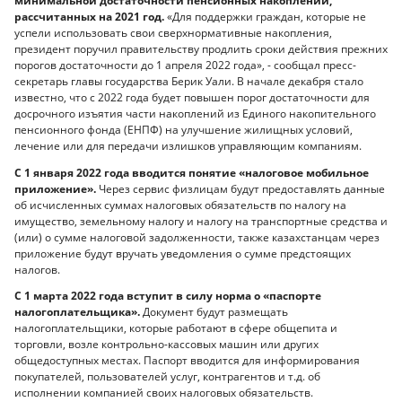
минимальной достаточности пенсионных накоплений,
рассчитанных на 2021 год.
«Для поддержки граждан, которые не
успели использовать свои сверхнормативные накопления,
президент поручил правительству продлить сроки действия прежних
порогов достаточности до 1 апреля 2022 года», - сообщал пресс-
секретарь главы государства Берик Уали. В начале декабря стало
известно, что с 2022 года будет повышен порог достаточности для
досрочного изъятия части накоплений из Единого накопительного
пенсионного фонда (ЕНПФ) на улучшение жилищных условий,
лечение или для передачи излишков управляющим компаниям.
С 1 января 2022 года вводится понятие «налоговое мобильное
приложение».
Через сервис физлицам будут предоставлять данные
об исчисленных суммах налоговых обязательств по налогу на
имущество, земельному налогу и налогу на транспортные средства и
(или) о сумме налоговой задолженности, также казахстанцам через
приложение будут вручать уведомления о сумме предстоящих
налогов.
С 1 марта 2022 года вступит в силу норма о «паспорте
налогоплательщика».
Документ будут размещать
налогоплательщики, которые работают в сфере общепита и
торговли, возле контрольно-кассовых машин или других
общедоступных местах. Паспорт вводится для информирования
покупателей, пользователей услуг, контрагентов и т.д. об
исполнении компанией своих налоговых обязательств.