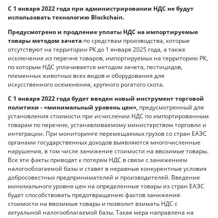
С 1 января 2022 года при администрировании НДС не будут
использовать технологию Blockchain.
Предусмотрено и продление уплаты НДС на импортируемые
товары методом зачета
по средствам производства, которые
отсутствуют на территории РК до 1 января 2025 года, а также
исключение из перечня товаров, импортируемых на территорию РК,
по которым НДС уплачивается методом зачета, пестицидов,
племенных животных всех видов и оборудования для
искусственного осеменения, крупного рогатого скота.
С 1 января 2022 года будет введен новый инструмент торговой
политики - «минимальный уровень цен»,
предусмотренный для
установления стоимости при исчислении НДС по импортированным
товарам по перечню, устанавливаемому министерством торговли и
интеграции. При мониторинге перемещаемых грузов со стран ЕАЭС
органами государственных доходов выявляются многочисленные
нарушения, в том числе занижение стоимости на ввозимые товары.
Все эти факты приводят к потерям НДС в связи с занижением
налогооблагаемой базы и ставят в неравные конкурентные условия
добросовестных предпринимателей и производителей. Введение
минимального уровня цен на определенные товары из стран ЕАЭС
будет способствовать предотвращению фактов занижения
стоимости на ввозимые товары и позволит взимать НДС с
актуальной налогооблагаемой базы. Такая мера направлена на