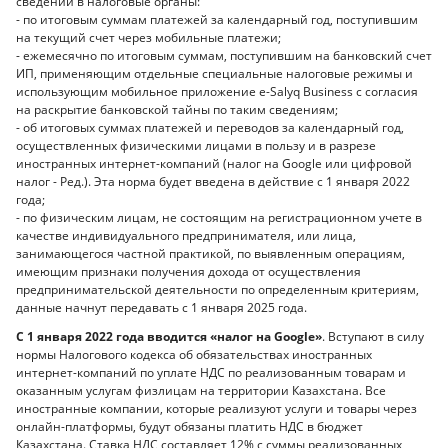
сведений в налоговые органы:
- по итоговым суммам платежей за календарный год, поступившим
на текущий счет через мобильные платежи;
- ежемесячно по итоговым суммам, поступившим на банковский счет
ИП, применяющим отдельные специальные налоговые режимы и
использующим мобильное приложение е-Salyq Business с согласия
на раскрытие банковской тайны по таким сведениям;
- об итоговых суммах платежей и переводов за календарный год,
осуществленных физическими лицами в пользу и в разрезе
иностранных интернет-компаний (налог на Google или цифровой
налог - Ред.). Эта норма будет введена в действие с 1 января 2022
года;
- по физическим лицам, не состоящим на регистрационном учете в
качестве индивидуального предпринимателя, или лица,
занимающегося частной практикой, по выявленным операциям,
имеющим признаки получения дохода от осуществления
предпринимательской деятельности по определенным критериям,
данные начнут передавать с 1 января 2025 года.
С 1 января 2022 года вводится «налог на Google»
. Вступают в силу
нормы Налогового кодекса об обязательствах иностранных
интернет-компаний по уплате НДС по реализованным товарам и
оказанным услугам физлицам на территории Казахстана. Все
иностранные компании, которые реализуют услуги и товары через
онлайн-платформы, будут обязаны платить НДС в бюджет
Казахстана. Ставка НДС составляет 12% с суммы реализованных