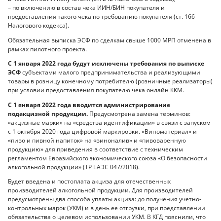
– по включению в состав чека ИИН/БИН покупателя и
предоставления такого чека по требованию покупателя (ст. 166
Налогового кодекса).
Обязательная выписка ЭСФ по сделкам свыше 1000 МРП отменена в
рамках пилотного проекта.
С 1 января 2022 года будут исключены требования по выписке
ЭСФ
субъектами малого предпринимательства и реализующими
товары в розницу конечному потребителю (розничные реализаторы)
при условии предоставления покупателю чека онлайн ККМ.
С 1 января 2022 года вводится администрирование
подакцизной продукции.
Предусмотрена замена терминов:
«акцизные марки» на «средства идентификации» в связи с запуском
с 1 октября 2020 года цифровой маркировки. «Виноматериал» и
«пиво и пивной напиток» на «виноналив» и «пивоваренную
продукцию» для приведения в соответствие с техническим
регламентом Евразийского экономического союза «О безопасности
алкогольной продукции» (ТР ЕАЭС 047/2018).
Будет введена и постоплата акциза для отечественных
производителей алкогольной продукции. Для производителей
предусмотрены два способа уплаты акциза: до получения учетно-
контрольных марок (УКМ) и в день ее отгрузки, при представлении
обязательства о целевом использовании УКМ. В КГД пояснили, что