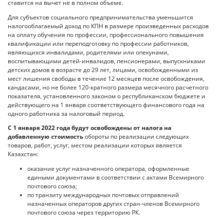
ставится на вычет не в полном объеме.
Для субъектов социального предпринимательства уменьшится
налогооблагаемый доход по КПН в размере произведенных расходов
на оплату обучения по профессии, профессионального повышения
квалификации или переподготовку по профессии работников,
являющихся инвалидами, родителями или опекунами,
воспитывающими детей-инвалидов, пенсионерами, выпускниками
детских домов в возрасте до 29 лет, лицами, освобожденными из
мест лишения свободы в течение 12 месяцев после освобождения,
кандасами, но не более 120-кратного размера месячного расчетного
показателя, установленного законом о республиканском бюджете и
действующего на 1 января соответствующего финансового года на
одного работника за налоговый период.
С 1 января 2022 года будут освобождены от налога на
добавленную стоимость
обороты по реализации следующих
товаров, работ, услуг, местом реализации которых является
Казахстан:
оказание услуг назначенного оператора, оформленные
едиными документами в соответствии с актами Всемирного
почтового союза;
по транзиту международных почтовых отправлений
назначенных операторов других стран-членов Всемирного
почтового союза через территорию РК.