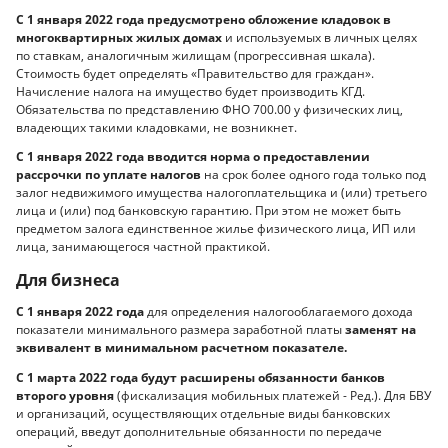
С 1 января 2022 года предусмотрено обложение кладовок в
многоквартирных жилых домах
и используемых в личных целях
по ставкам, аналогичным жилищам (прогрессивная шкала).
Стоимость будет определять «Правительство для граждан».
Начисление налога на имущество будет производить КГД.
Обязательства по представлению ФНО 700.00 у физических лиц,
владеющих такими кладовками, не возникнет.
С 1 января 2022 года вводится норма о предоставлении
рассрочки по уплате налогов
на срок более одного года только под
залог недвижимого имущества налогоплательщика и (или) третьего
лица и (или) под банковскую гарантию. При этом не может быть
предметом залога единственное жилье физического лица, ИП или
лица, занимающегося частной практикой.
Для бизнеса
С 1 января 2022 года
для определения налогооблагаемого дохода
показатели минимального размера заработной платы
заменят на
эквивалент в минимальном расчетном показателе.
С 1 марта 2022 года будут расширены обязанности банков
второго уровня
(фискализация мобильных платежей - Ред.). Для БВУ
и организаций, осуществляющих отдельные виды банковских
операций, введут дополнительные обязанности по передаче