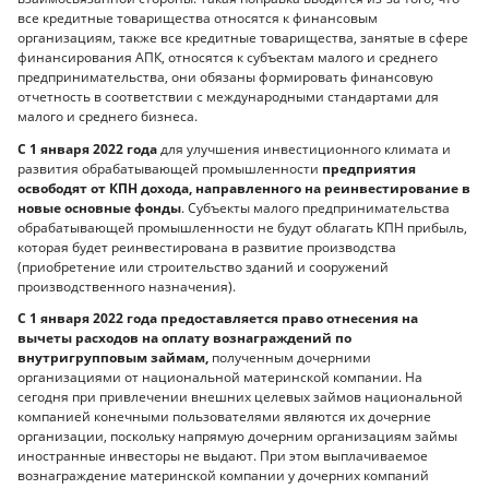
все кредитные товарищества относятся к финансовым
организациям, также все кредитные товарищества, занятые в сфере
финансирования АПК, относятся к субъектам малого и среднего
предпринимательства, они обязаны формировать финансовую
отчетность в соответствии с международными стандартами для
малого и среднего бизнеса.
С 1 января 2022 года
для улучшения инвестиционного климата и
развития обрабатывающей промышленности
предприятия
освободят от КПН дохода, направленного на реинвестирование в
новые основные фонды
. Субъекты малого предпринимательства
обрабатывающей промышленности не будут облагать КПН прибыль,
которая будет реинвестирована в развитие производства
(приобретение или строительство зданий и сооружений
производственного назначения).
С 1 января 2022 года предоставляется право отнесения на
вычеты расходов на оплату вознаграждений по
внутригрупповым займам,
полученным дочерними
организациями от национальной материнской компании. На
сегодня при привлечении внешних целевых займов национальной
компанией конечными пользователями являются их дочерние
организации, поскольку напрямую дочерним организациям займы
иностранные инвесторы не выдают. При этом выплачиваемое
вознаграждение материнской компании у дочерних компаний