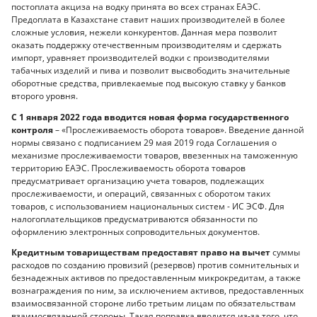
постоплата акциза на водку принята во всех странах ЕАЭС.
Предоплата в Казахстане ставит наших производителей в более
сложные условия, нежели конкурентов. Данная мера позволит
оказать поддержку отечественным производителям и сдержать
импорт, уравняет производителей водки с производителями
табачных изделий и пива и позволит высвободить значительные
оборотные средства, привлекаемые под высокую ставку у банков
второго уровня.
С 1 января 2022 года вводится новая форма государственного
контроля
– «Прослеживаемость оборота товаров». Введение данной
нормы связано с подписанием 29 мая 2019 года Соглашения о
механизме прослеживаемости товаров, ввезенных на таможенную
территорию ЕАЭС. Прослеживаемость оборота товаров
предусматривает организацию учета товаров, подлежащих
прослеживаемости, и операций, связанных с оборотом таких
товаров, с использованием национальных систем - ИС ЭСФ. Для
налогоплательщиков предусматриваются обязанности по
оформлению электронных сопроводительных документов.
Кредитным товариществам предоставят право на вычет
суммы
расходов по созданию провизий (резервов) против сомнительных и
безнадежных активов по предоставленным микрокредитам, а также
вознаграждения по ним, за исключением активов, предоставленных
взаимосвязанной стороне либо третьим лицам по обязательствам
взаимосвязанной стороны. Такая поправка вводится из-за того, что