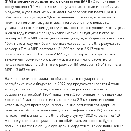
(ПМ) и месячного расчетного показателя (МРП)
. Это приведет к
росту доходов 5,1 млн человек, получающих пенсии и пособия из
бюджета, а увеличение минимальной заработной платы (МЗП)
обеспечит рост доходов 1,6 млн человек. Отметим, что размеры
прожиточного минимума и месячного расчетного показателя
устанавливаются ежегодно с учетом прогнозного уровня инфляции.
В 2020 году в связи с эпидемиологической ситуацией в стране
размеры ПМ и МРП были увеличены дважды, в общей сложности на
10%. В этом году они были проиндексированы на 5%, в результате
размеры ПМ и МРП составили 34 302 тенге и 2 917 тенге
соответственно. С 1 января 2022 года планируется индексация
величины прожиточного минимума и месячного расчетного
показателя еще на 5%. В итоге размер ПМ составит 36 018 тенге, а
МРП – 3 063 тенге.
На исполнение социальных обязательств государства в
республиканском бюджете на 2022 год предусматривается 4 трлн
тенге, в том числе на индексацию размеров пенсий и всех
социальных пособий 190,4 млрд тенге. Это приведет к повышению
доходов 4,2 млн человек, из них: порядка 2,3 млн пенсионеров,
которым будет произведено повышение размеров солидарных
пенсий на 7% (с опережением уровня инфляции на 2%) и базовой
пенсионной выплаты на 5% на общую сумму 138,3 млрд тенге; 1,9
млн получателей социальных пособий, размер которых будет
повышен на 5% на общую сумму 52,1 млрд тенге. Также повышение