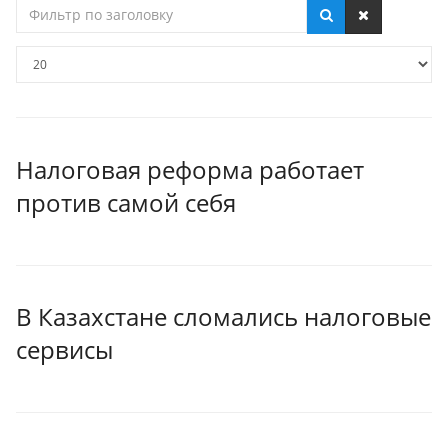
Фильтр
по
заголовку
Кол-
во
строк:
Налоговая реформа работает
против самой себя
В Казахстане сломались налоговые
сервисы