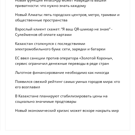
Новая функция WhatsApp может навредить вашей
приватности: что нужно знать каждому
Новый Алматы: пять городских центров, метро, трамваи и
общественные пространства
Взрослый клиент скажет: “Я ваш QR-шмюар не знаю“ -
Сулейменов об оплате картами
Казахстан столкнулся с последствиями
электромобильного бума: сети, зарядки и батареи
ЕС ввел санкции против оператора «Золотой Короны»,
сервис ограничил денежные переводы в ряде стран
Льготное финансирование необходимо как никогда
Появился свежий рейтинг самых умных городов мира: кто
его возглавил
В Казахстане планируют стабилизировать цены на
социально значимые продтовары
Новый экономический кризис может вскоре накрыть мир