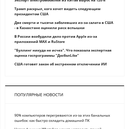
Экспорт электромобилей из Китая вырос на 120%
Трамп раскрыл, кого хочет видеть следующим
президентом США
Две смерти и тысячи заболевших из-за салата в США
- в Казахстане оценили риск вспышки
В России возбудили дело против Apple из-за
приложений MAX и RuStore
"Буллинг никуда не исчез". Что показала экспертная
оценка госпрограммы "ДосболLike"
США готовят закон об экстренном отключении ИИ
ПОПУЛЯРНЫЕ НОВОСТИ
90% компьютеров перегреваются из-за этих банальных
ошибок: как быстро охладить домашний ПК