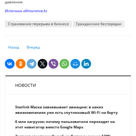
давления.
Источник аllinsurance.kz
Страхование перерыва в бизнесе
Гражданские беспорядки
Предыдущий: Засуха наносит ущерб крупнейшим экономикам мира
Следующий: Эксперты заметили, что 80% канадцев начали 
Назад
Вперед
НОВОСТИ
Starlink Маска завоевывает авиацию: в каких
авиакомпаниях уже есть спутниковый Wi-Fi на борту
6 млн загрузок: почему пользователи переходят на
этот навигатор вместо Google Maps