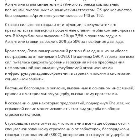
Аргентина стала свидетелем 37%-ного всплеска социальных
волнений, вызванных экономическим стрессом. Общее количество
беспорядков в Аргентине увеличилось со 140 до 192.
Страны сильно пострадали от инфляции, в результате чего
правительства повысили процентные ставки, чтобы компенсировать
это. В Колумбии они выросли с 2% до 7,5% в прошлом году, а в
Аргентине ставки выросли с 20% до 50% за последние два года.
Кроме того, Латиноамериканский регион был одним из наиболее
пострадавших от пандемии COVID. По данным ОЭСР, страна изо всех
сил пыталась сдержать уровень заражения из-за преобладания
неформальной экономики, усугубляемой ограничениями
инфраструктуры здравоохранения в странах и плохими системами
социальной защиты.
Растущие беспорядки в регионе, вызванные в основном инфляцией,
привели к материальному ущербу, вызванному протестами.
К сожалению, для некоторых предприятий, подчеркнул Chaucer, их
страховой полис может исключать этот вид ущерба из общих
страховых полисов.
Страховщик также отметил, что компании все чаще обращаются к
специализированному страхованию от забастовок, беспорядков и
гражданских волнений (SRCC), которое явно страхует от ущерба от