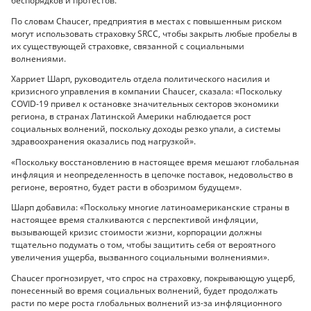
беспорядков и протестов.
По словам Chaucer, предприятия в местах с повышенным риском
могут использовать страховку SRCC, чтобы закрыть любые пробелы в
их существующей страховке, связанной с социальными
волнениями.
Харриет Шарп, руководитель отдела политического насилия и
кризисного управления в компании Chaucer, сказала: «Поскольку
COVID-19 привел к остановке значительных секторов экономики
региона, в странах Латинской Америки наблюдается рост
социальных волнений, поскольку доходы резко упали, а системы
здравоохранения оказались под нагрузкой».
«Поскольку восстановлению в настоящее время мешают глобальная
инфляция и неопределенность в цепочке поставок, недовольство в
регионе, вероятно, будет расти в обозримом будущем».
Шарп добавила: «Поскольку многие латиноамериканские страны в
настоящее время сталкиваются с перспективой инфляции,
вызывающей кризис стоимости жизни, корпорации должны
тщательно подумать о том, чтобы защитить себя от вероятного
увеличения ущерба, вызванного социальными волнениями».
Chaucer прогнозирует, что спрос на страховку, покрывающую ущерб,
понесенный во время социальных волнений, будет продолжать
расти по мере роста глобальных волнений из-за инфляционного