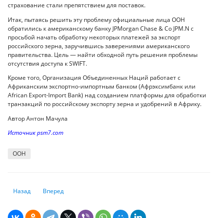
страхование стали препятствием для поставок.
Итак, пытаясь решить эту проблему официальные лица ООН
обратились к американскому банку JPMorgan Chase & Co JPM.N с
просьбой начать обработку некоторых платежей за экспорт
российского зерна, заручившись заверениями американского
правительства. Цель — найти обходной путь решения проблемы
отсутствия доступа к SWIFT.
Кроме того, Организация Объединенных Наций работает с
Африканским экспортно-импортным банком (Афрэксимбанк или
African Export-Import Bank) над созданием платформы для обработки
транзакций по российскому экспорту зерна и удобрений в Африку.
Автор Антон Мачула
Источник psm7.com
ООН
Предыдущий: Сейсмологи предупредили об угрозе катастрофического
Следующий: Траектории роста, инфляции и процентных ставок
Назад
Вперед