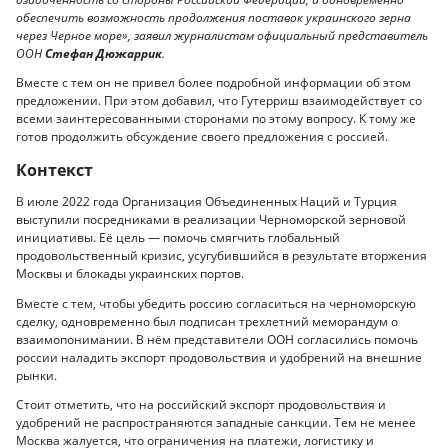
обеспечить возможность продолжения поставок украинского зерна
через Черное море», заявил журналистам официальный представитель
ООН
Стефан Дюжаррик
.
Вместе с тем он не привел более подробной информации об этом
предложении. При этом добавил, что Гутерриш взаимодействует со
всеми заинтересованными сторонами по этому вопросу. К тому же
готов продолжить обсуждение своего предложения с россией.
Контекст
В июле 2022 года Организация Объединенных Наций и Турция
выступили посредниками в реализации Черноморской зерновой
инициативы. Её цель — помочь смягчить глобальный
продовольственный кризис, усугубившийся в результате вторжения
Москвы и блокады украинских портов.
Вместе с тем, чтобы убедить россию согласиться на черноморскую
сделку, одновременно был подписан трехлетний меморандум о
взаимопонимании. В нём представители ООН согласились помочь
россии наладить экспорт продовольствия и удобрений на внешние
рынки.
Стоит отметить, что на российский экспорт продовольствия и
удобрений не распространяются западные санкции. Тем не менее
Москва жалуется, что ограничения на платежи, логистику и