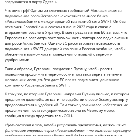
загружаются в порту Одессы.
Что хочет рф? Одним из ключевых требований Москвы является
подключение российского сельскохозяйственного банка
«Россельхозбанк» к международной платежной сети SWIFT. Он был
отключен Европейским союзом в июне 2022 года в связи с
вторжением россии в Украину. В мае представитель ЕС заявил, что
Евросоюз не рассматривает возможность повторного подключения
для российских банков. Однако ЕС рассматривает возможность
подключения к SWIFT дочерней компании Россельхозбанка, чтобы
обеспечить возможность проведения операций с зерном и
удобрениями.
Таким образом, Гутерриш предложил Путину, чтобы россия
позволила продолжить черноморские поставки зерна в течение
нескольких месяцев. Это даст ЕС время подключить дочернюю
компанию Россельхозбанка к SWIFT.
К тому же, во вторник Гутерриш направил Путину письмо, в котором
предложил дальнейшие шаги по содействию российскому экспорту
продовольствия и удобрений. Там также упоминалось обеспечение
продолжения поставок украинского зерна по Черному морю,
сообщил в среду представитель ООН.
«Цель состоит в том, чтобы устранить препятствия, влияющие на
финансовые операции через «Россельхозбанк», что вызывает серьезную
озабоченность со стороны Российской Федерации, и одновременно