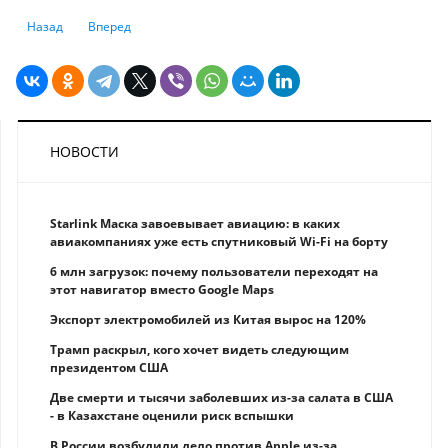
Предыдущий: Где у ЕС самая короткая рабочая неделя
Следующий: Где больше всего проживает центимиллионер
Назад
Вперед
НОВОСТИ
Starlink Маска завоевывает авиацию: в каких
авиакомпаниях уже есть спутниковый Wi-Fi на борту
6 млн загрузок: почему пользователи переходят на
этот навигатор вместо Google Maps
Экспорт электромобилей из Китая вырос на 120%
Трамп раскрыл, кого хочет видеть следующим
президентом США
Две смерти и тысячи заболевших из-за салата в США
- в Казахстане оценили риск вспышки
В России возбудили дело против Apple из-за