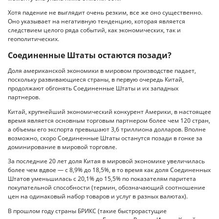
Хотя падение не выглядит очень резким, все же оно существенно.
Оно указывает на негативную тенденцию, которая является
следствием целого ряда событий, как экономических, так и
геополитических.
Соединенные Штаты остаются позади?
Доля американской экономики в мировом производстве падает,
поскольку развивающиеся страны, в первую очередь Китай,
продолжают обгонять Соединенные Штаты и их западных
партнеров.
Китай, крупнейший экономический конкурент Америки, в настоящее
время является основным торговым партнером более чем 120 стран,
а объемы его экспорта превышают 3,6 триллиона долларов. Вполне
возможно, скоро Соединенные Штаты останутся позади в гонке за
доминирование в мировой торговле.
За последние 20 лет доля Китая в мировой экономике увеличилась
более чем вдвое — с 8,9% до 18,5%, в то время как доля Соединенных
Штатов уменьшилась с 20,1% до 15,5% по показателям паритета
покупательной способности (термин, обозначающий соотношение
цен на одинаковый набор товаров и услуг в разных валютах).
В прошлом году страны БРИКС (такие быстрорастущие