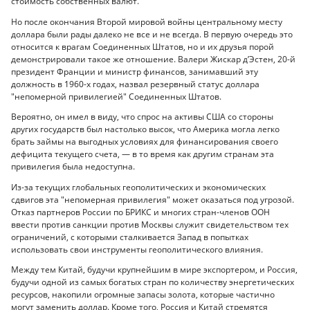
стоимость собственных валют.
Но после окончания Второй мировой войны центральному месту
доллара были рады далеко не все и не всегда. В первую очередь это
относится к врагам Соединенных Штатов, но и их друзья порой
демонстрировали такое же отношение. Валери Жискар д’Эстен, 20-й
президент Франции и министр финансов, занимавший эту
должность в 1960-х годах, назвал резервный статус доллара
"непомерной привилегией" Соединенных Штатов.
Вероятно, он имел в виду, что спрос на активы США со стороны
других государств был настолько высок, что Америка могла легко
брать займы на выгодных условиях для финансирования своего
дефицита текущего счета, — в то время как другим странам эта
привилегия была недоступна.
Из-за текущих глобальных геополитических и экономических
сдвигов эта "непомерная привилегия" может оказаться под угрозой.
Отказ партнеров России по БРИКС и многих стран-членов ООН
ввести против санкции против Москвы служит свидетельством тех
ограничений, с которыми сталкивается Запад в попытках
использовать свои инструменты геополитического влияния.
Между тем Китай, будучи крупнейшим в мире экспортером, и Россия,
будучи одной из самых богатых стран по количеству энергетических
ресурсов, накопили огромные запасы золота, которые частично
могут заменить доллар. Кроме того, Россия и Китай стремятся