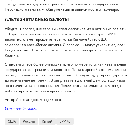
сотрудничать с другими странами, в том числе с государствами
Персидского залива, чтобы уменьшить зависимость от доллара.
Альтернативные валюты
Убедить незападные страны использовать альтернативные валюты
— будь то китайский юань или валюта какой-то из стран БРИКС —
вероятно, станет проще теперь, когда Казначейство США
заморозило российские активы. И перемены могут ускориться, если
Соединенные Штаты решат конфисковать замороженные активы
Кремля.
Становится все более очевидным, что по мере того, как незападные
государства все громче заявляют о себе на мировой экономической
арене, геополитические разногласия с Западом будут провоцировать
дополнительные трения. В результате в дальнейшем роль доллара
практически наверняка станет более незначительной, чем когда-
либо со времен Второй мировой войны.
Автор Александрос Мандиларас
Источник inosmi.ru
США
Россия
Китай
БРИКС