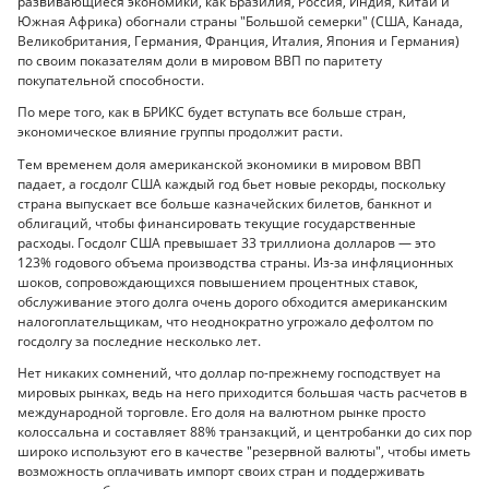
развивающиеся экономики, как Бразилия, Россия, Индия, Китай и
Южная Африка) обогнали страны "Большой семерки" (США, Канада,
Великобритания, Германия, Франция, Италия, Япония и Германия)
по своим показателям доли в мировом ВВП по паритету
покупательной способности.
По мере того, как в БРИКС будет вступать все больше стран,
экономическое влияние группы продолжит расти.
Тем временем доля американской экономики в мировом ВВП
падает, а госдолг США каждый год бьет новые рекорды, поскольку
страна выпускает все больше казначейских билетов, банкнот и
облигаций, чтобы финансировать текущие государственные
расходы. Госдолг США превышает 33 триллиона долларов — это
123% годового объема производства страны. Из-за инфляционных
шоков, сопровождающихся повышением процентных ставок,
обслуживание этого долга очень дорого обходится американским
налогоплательщикам, что неоднократно угрожало дефолтом по
госдолгу за последние несколько лет.
Нет никаких сомнений, что доллар по-прежнему господствует на
мировых рынках, ведь на него приходится большая часть расчетов в
международной торговле. Его доля на валютном рынке просто
колоссальна и составляет 88% транзакций, и центробанки до сих пор
широко используют его в качестве "резервной валюты", чтобы иметь
возможность оплачивать импорт своих стран и поддерживать