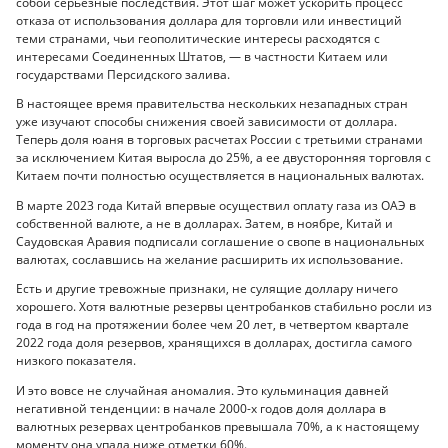
собой серьезные последствия. Этот шаг может ускорить процесс
отказа от использования доллара для торговли или инвестиций
теми странами, чьи геополитические интересы расходятся с
интересами Соединенных Штатов, — в частности Китаем или
государствами Персидского залива.
В настоящее время правительства нескольких незападных стран
уже изучают способы снижения своей зависимости от доллара.
Теперь доля юаня в торговых расчетах России с третьими странами
за исключением Китая выросла до 25%, а ее двусторонняя торговля с
Китаем почти полностью осуществляется в национальных валютах.
В марте 2023 года Китай впервые осуществил оплату газа из ОАЭ в
собственной валюте, а не в долларах. Затем, в ноябре, Китай и
Саудовская Аравия подписали соглашение о свопе в национальных
валютах, сославшись на желание расширить их использование.
Есть и другие тревожные признаки, не сулящие доллару ничего
хорошего. Хотя валютные резервы центробанков стабильно росли из
года в год на протяжении более чем 20 лет, в четвертом квартале
2022 года доля резервов, хранящихся в долларах, достигла самого
низкого показателя.
И это вовсе не случайная аномалия. Это кульминация давней
негативной тенденции: в начале 2000-х годов доля доллара в
валютных резервах центробанков превышала 70%, а к настоящему
моменту она упала ниже отметки 60%.