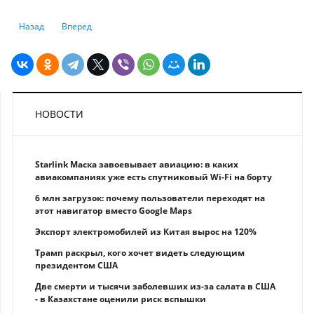
Предыдущий: Дезинформация возглавит список глобальных рисков в 
Следующий: Глобальная экономика вырастет на 2,9% в 2024
Назад
Вперед
НОВОСТИ
Starlink Маска завоевывает авиацию: в каких
авиакомпаниях уже есть спутниковый Wi-Fi на борту
6 млн загрузок: почему пользователи переходят на
этот навигатор вместо Google Maps
Экспорт электромобилей из Китая вырос на 120%
Трамп раскрыл, кого хочет видеть следующим
президентом США
Две смерти и тысячи заболевших из-за салата в США
- в Казахстане оценили риск вспышки