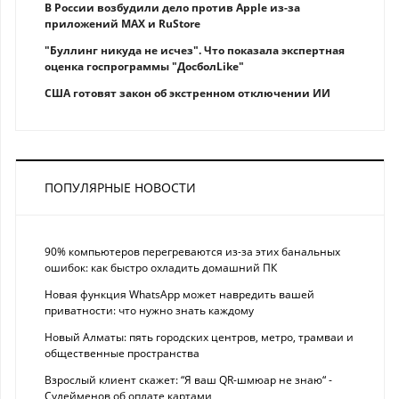
В России возбудили дело против Apple из-за
приложений MAX и RuStore
"Буллинг никуда не исчез". Что показала экспертная
оценка госпрограммы "ДосболLike"
США готовят закон об экстренном отключении ИИ
ПОПУЛЯРНЫЕ НОВОСТИ
90% компьютеров перегреваются из-за этих банальных
ошибок: как быстро охладить домашний ПК
Новая функция WhatsApp может навредить вашей
приватности: что нужно знать каждому
Новый Алматы: пять городских центров, метро, трамваи и
общественные пространства
Взрослый клиент скажет: “Я ваш QR-шмюар не знаю“ -
Сулейменов об оплате картами