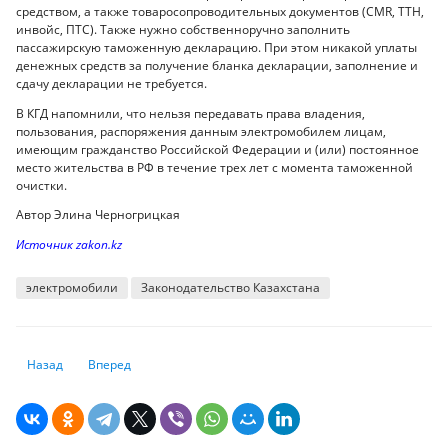
средством, а также товаросопроводительных документов (CMR, ТТН,
инвойс, ПТС). Также нужно собственноручно заполнить
пассажирскую таможенную декларацию. При этом никакой уплаты
денежных средств за получение бланка декларации, заполнение и
сдачу декларации не требуется.
В КГД напомнили, что нельзя передавать права владения,
пользования, распоряжения данным электромобилем лицам,
имеющим гражданство Российской Федерации и (или) постоянное
место жительства в РФ в течение трех лет с момента таможенной
очистки.
Автор Элина Черногрицкая
Источник zakon.kz
электромобили
Законодательство Казахстана
Предыдущий: Минюст РК подготовил поправки в уголовные кодексы. К
Следующий: Поправки в Трудовой кодекс изменят жизнь каз
Назад
Вперед