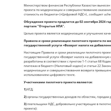
Министерством финансов Республики Казахстан вынесен 
проекта по модернизации и совершенствованию оказания
стоимость из бюджета» («Цифровой НДС») , сообщает uchet
Обсуждение проекта продлится до 02 сентября 2024 г
портале "Открытые НПА".
Целью проекта является модернизация и улучшение качес
Правила и сроки реализации пилотного проекта по 
государственной услуги «Возврат налога на добавлен
Настоящие Правила и сроки реализации пилотного прое
государственной услуги «Возврат налога на добавленную 
разработаны в соответствии с пунктом 1-1 статьи 68 Коде
платежах в бюджет» (Налоговый кодекс) и статьи 22 Закон
модернизации и совершенствования возврата превышения
использованием цифрового тенге.
Участниками пилотного проекта являются:
1)
КГД;
2)
органы государственных доходов по областям, городам 
3)
плательщики НДС, добровольно участвующие в пилотном
проекта):