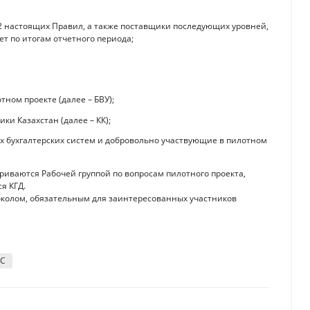
2 настоящих Правил, а также поставщики последующих уровней,
т по итогам отчетного периода;
ном проекте (далее – БВУ);
и Казахстан (далее – КК);
 бухгалтерских систем и добровольно участвующие в пилотном
риваются Рабочей группой по вопросам пилотного проекта,
я КГД.
околом, обязательным для заинтересованных участников
ДС