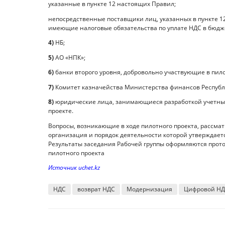
указанные в пункте 12 настоящих Правил;
непосредственные поставщики лиц, указанных в пункте 1
имеющие налоговые обязательства по уплате НДС в бюдже
4)
НБ;
5)
АО «НПК»;
6)
банки второго уровня, добровольно участвующие в пилот
7)
Комитет казначейства Министерства финансов Республик
8)
юридические лица, занимающиеся разработкой учетных
проекте.
Вопросы, возникающие в ходе пилотного проекта, рассмат
организация и порядок деятельности которой утверждаетс
Результаты заседания Рабочей группы оформляются прот
пилотного проекта
Источник uchet.kz
НДС
возврат НДС
Модернизация
Цифровой Н