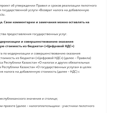
проект об утверждении Правил и сроков реализации пилотного
 государственной услуги «Возврат налога на добавленную
.kz.
ода. Свои комментарии и замечания можно оставлять на
тва предоставления государственных услуг.
модернизации и совершенствованию оказания
ную стоимость из бюджета» («Цифровой НДС»)
кта по модернизации и совершенствованию оказания
стоимость из бюджета» («Цифровой НДС») (далее – Правила)
кса Республики Казахстан «О налогах и других обязательных
а Республики Казахстан «О государственных услугах» в целях
 налога на добавленную стоимость (далее – НДС) с
республиканского значения и столице;
 проекте (далее – налогоплательщики - участники пилотного